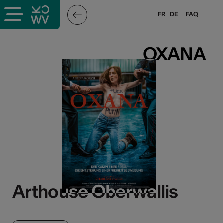
FR
DE
FAQ
OXANA
OXANA
Arthouse Oberwallis
Arthouse Oberwallis