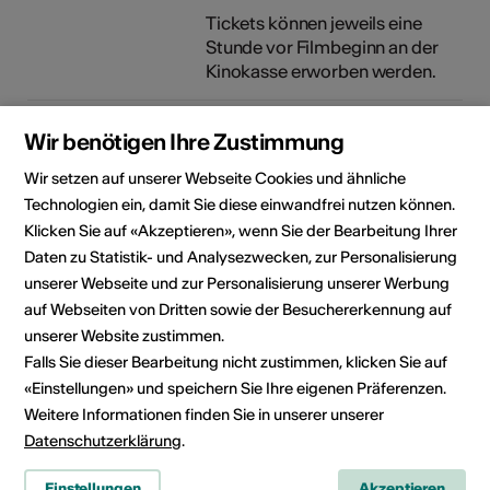
Tickets können jeweils eine
Stunde vor Filmbeginn an der
Kinokasse erworben werden.
Bauliche
Rollstuhlgängig
Wir benötigen Ihre Zustimmung
Zugänglichkeit
Parkplatz
Wir setzen auf unserer Webseite Cookies und ähnliche
eingeschränkt
Technologien ein, damit Sie diese einwandfrei nutzen können.
rollstuhlgängig
Klicken Sie auf «Akzeptieren», wenn Sie der Bearbeitung Ihrer
WC nicht
Daten zu Statistik- und Analysezwecken, zur Personalisierung
rollstuhlgängig
unserer Webseite und zur Personalisierung unserer Werbung
Details zur baulichen
auf Webseiten von Dritten sowie der Besuchererkennung auf
Zugänglichkeit
unserer Website zustimmen.
Falls Sie dieser Bearbeitung nicht zustimmen, klicken Sie auf
Veranstalter
Kino Astoria
«Einstellungen» und speichern Sie Ihre eigenen Präferenzen.
Napoleonstrasse 9A
Weitere Informationen finden Sie in unserer unserer
3930 Visp
Datenschutzerklärung
.
Telefon +41 27 946 16 26
Reservationen +41 27 946 16 26
Einstellungen
Akzeptieren