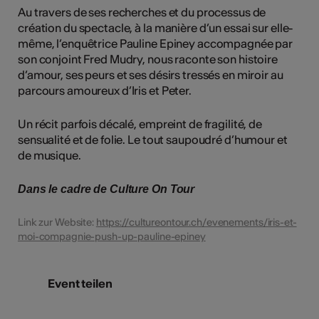
Au travers de ses recherches et du processus de
création du spectacle, à la manière d’un essai sur elle-
même, l’enquêtrice Pauline Epiney accompagnée par
son conjoint Fred Mudry, nous raconte son histoire
d’amour, ses peurs et ses désirs tressés en miroir au
parcours amoureux d’Iris et Peter.
Un récit parfois décalé, empreint de fragilité, de
sensualité et de folie. Le tout saupoudré d’humour et
de musique.
Dans le cadre de Culture On Tour
Link zur Website:
https://cultureontour.ch/evenements/iris-et-
moi-compagnie-push-up-pauline-epiney
Event teilen