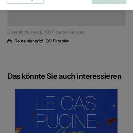
Chemin du Peutâ, 1997 Haute-Nendaz
Route planen
ÖV Fahrplan
Das könnte Sie auch interessieren