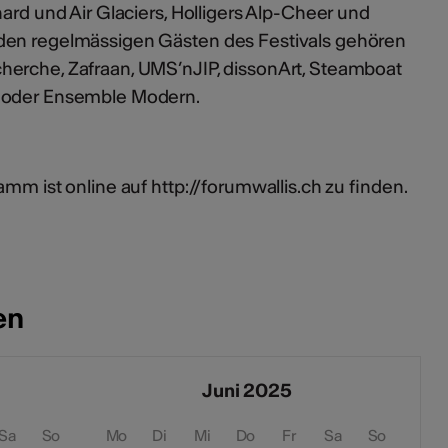
hard und Air Glaciers, Holligers Alp-Cheer und
den regelmässigen Gästen des Festivals gehören
herche, Zafraan, UMS’nJIP, dissonArt, Steamboat
n oder Ensemble Modern.
mm ist online auf http://forumwallis.ch zu finden.
en
Juni 2025
Sa
So
Mo
Di
Mi
Do
Fr
Sa
So