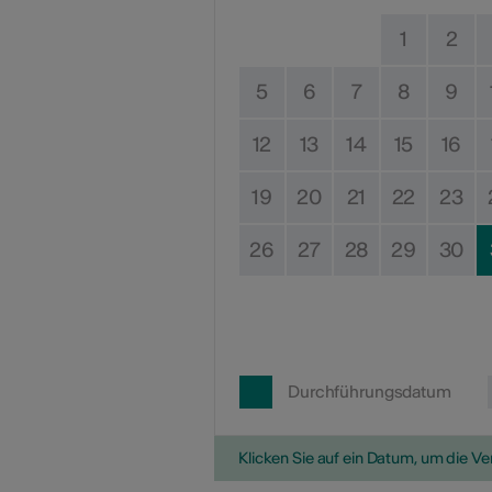
1
2
5
6
7
8
9
12
13
14
15
16
19
20
21
22
23
26
27
28
29
30
Durchführungsdatum
Klicken Sie auf ein Datum, um die V