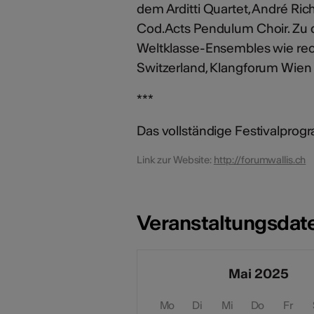
dem Arditti Quartet, André Ric
Cod.Acts Pendulum Choir. Zu 
Weltklasse-Ensembles wie rec
Switzerland, Klangforum Wie
***
Das vollständige Festivalprogra
Link zur Website:
http://forumwallis.ch
Veranstaltungsdat
Mai 2025
Mo
Di
Mi
Do
Fr