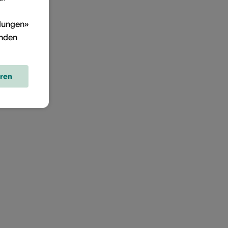
llungen»
inden
eren