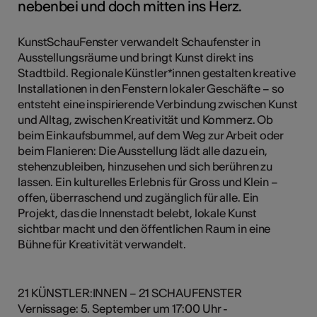
nebenbei und doch mitten ins Herz.
KunstSchauFenster verwandelt Schaufenster in
Ausstellungsräume und bringt Kunst direkt ins
Stadtbild. Regionale Künstler*innen gestalten kreative
Installationen in den Fenstern lokaler Geschäfte – so
entsteht eine inspirierende Verbindung zwischen Kunst
und Alltag, zwischen Kreativität und Kommerz. Ob
beim Einkaufsbummel, auf dem Weg zur Arbeit oder
beim Flanieren: Die Ausstellung lädt alle dazu ein,
stehenzubleiben, hinzusehen und sich berühren zu
lassen. Ein kulturelles Erlebnis für Gross und Klein –
offen, überraschend und zugänglich für alle. Ein
Projekt, das die Innenstadt belebt, lokale Kunst
sichtbar macht und den öffentlichen Raum in eine
Bühne für Kreativität verwandelt.
21 KÜNSTLER:INNEN – 21 SCHAUFENSTER
Vernissage: 5. September um 17:00 Uhr -