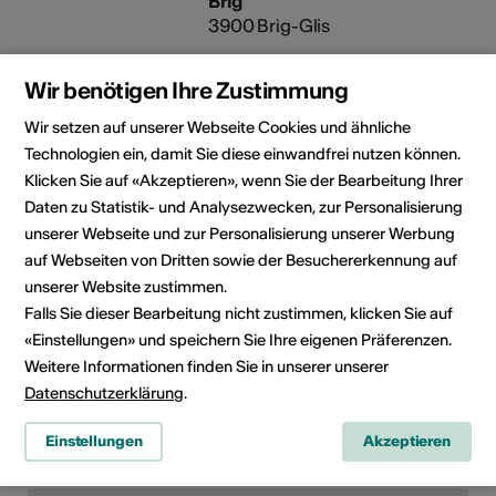
Brig
3900 Brig-Glis
Veranstalter
Visarte.Wallis
Wir benötigen Ihre Zustimmung
Bielastrasse 10
Wir setzen auf unserer Webseite Cookies und ähnliche
3900 Brig
Technologien ein, damit Sie diese einwandfrei nutzen können.
Telefon +41 79 786 15 05
Klicken Sie auf «Akzeptieren», wenn Sie der Bearbeitung Ihrer
E-Mail
Webseite
Daten zu Statistik- und Analysezwecken, zur Personalisierung
unserer Webseite und zur Personalisierung unserer Werbung
auf Webseiten von Dritten sowie der Besuchererkennung auf
Rubrik
Art der Veranstaltung
unserer Website zustimmen.
Ausstellung
Führung
Falls Sie dieser Bearbeitung nicht zustimmen, klicken Sie auf
Altersfreigabe
«Einstellungen» und speichern Sie Ihre eigenen Präferenzen.
Für alle
Weitere Informationen finden Sie in unserer unserer
Datenschutzerklärung
.
Einstellungen
Akzeptieren
Veranstaltungsort