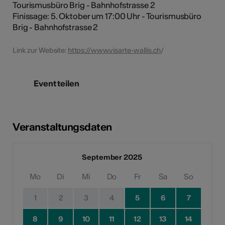
Tourismusbüro Brig - Bahnhofstrasse 2
Finissage: 5. Oktober um 17:00 Uhr - Tourismusbüro
Brig - Bahnhofstrasse 2
Link zur Website:
https://www.visarte-wallis.ch
/
Event teilen
Veranstaltungsdaten
September 2025
Mo
Di
Mi
Do
Fr
Sa
So
1
2
3
4
5
6
7
8
9
10
11
12
13
14