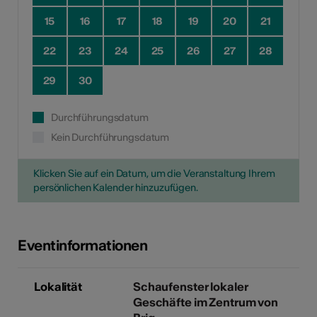
15
16
17
18
19
20
21
22
23
24
25
26
27
28
29
30
Durchführungsdatum
Kein Durchführungsdatum
Klicken Sie auf ein Datum, um die Veranstaltung Ihrem
persönlichen Kalender hinzuzufügen.
Eventinformationen
Lokalität
Schaufenster lokaler
Geschäfte im Zentrum von