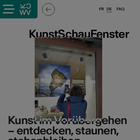
FR
DE
FAQ
KunstSchauFenster
KunstSchauFenster
Kunst im Vorübergehen
Kunst im Vorübergehen
– entdecken, staunen,
– entdecken, staunen,