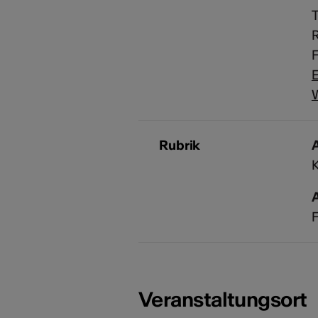
F
E
Rubrik
A
F
Veranstaltungsort