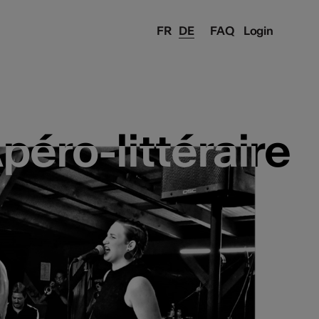
FR
DE
FAQ
Login
péro-littéraire
péro-littéraire