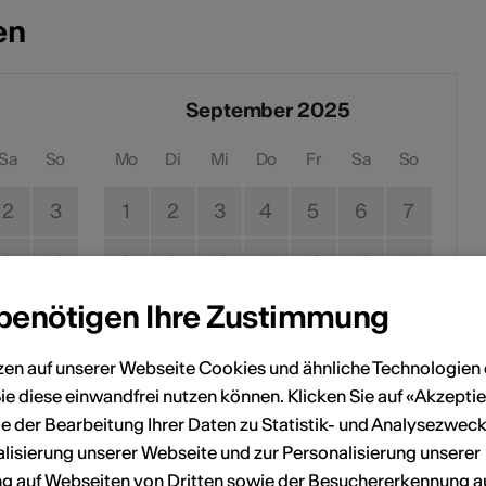
en
September 2025
Sa
So
Mo
Di
Mi
Do
Fr
Sa
So
2
3
1
2
3
4
5
6
7
9
10
8
9
10
11
12
13
14
 benötigen Ihre Zustimmung
16
17
15
16
17
18
19
20
21
23
24
22
23
24
25
26
27
28
zen auf unserer Webseite Cookies und ähnliche Technologien 
ie diese einwandfrei nutzen können. Klicken Sie auf «Akzeptie
30
31
29
30
e der Bearbeitung Ihrer Daten zu Statistik- und Analysezweck
lisierung unserer Webseite und zur Personalisierung unserer
 auf Webseiten von Dritten sowie der Besuchererkennung a