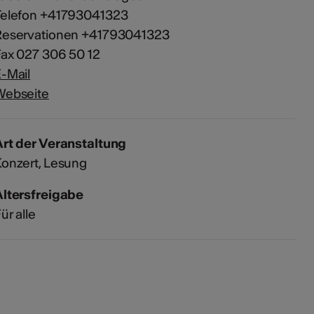
Telefon +41793041323
Reservationen +41793041323
ax 027 306 50 12
-Mail
Webseite
rt der Veranstaltung
Konzert
Lesung
Altersfreigabe
ür alle