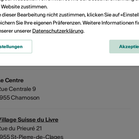
Kein Durchführungsdatum
r Website zustimmen.
ie dieser Bearbeitung nicht zustimmen, klicken Sie auf «Einste
ichern Sie Ihre eigenen Präferenzen. Weitere Informationen f
eranstaltung Ihrem persönlichen Kalender hinzuzufügen.
unserer unserer
Datenschutzerklärung
.
stellungen
Akzepti
n
Le Centre
ue Centrale 9
1955 Chamoson
illage Suisse du Livre
ue du Prieuré 21
955 St-Pierre-de-Clages