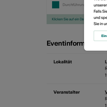
Durchführungsdatum
unsere
Falls S
und spe
Klicken Sie auf ein Datum, um die V
Sie in 
Ein
Eventinformatione
Lokalität
R
Veranstalter
V
R
1