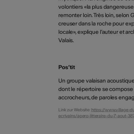
volontiers «la plus dangereuse 
remonter loin. Très loin, selo
creuser dans la roche pour expl
locale», explique l’auteur et ar
Valais.
Pos’tit
Un groupe valaisan acoustiqu
dont le répertoire se compose 
accrocheurs, de paroles engagé
Link zur Website:
https://www.village-du
ecrivains/apero-litteraire-du-7-aout-3