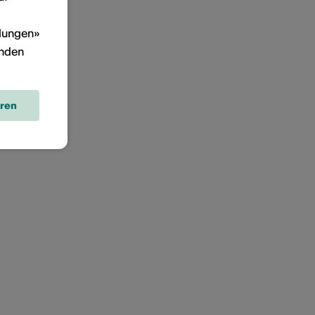
llungen»
inden
eren