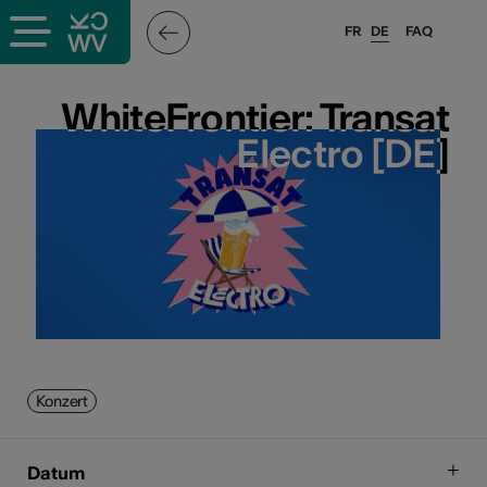
FR
DE
FAQ
WhiteFrontier: Transat
WhiteFrontier: Transat
Electro [DE]
Electro [DE]
Konzert
Datum