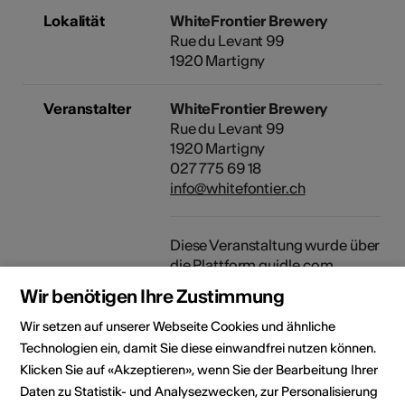
Lokalität
WhiteFrontier Brewery
Rue du Levant 99
1920 Martigny
Veranstalter
WhiteFrontier Brewery
Rue du Levant 99
1920 Martigny
027 775 69 18
info@whitefontier.ch
Diese Veranstaltung wurde über
die Plattform
guidle.com
inseriert. Bei Fragen zur
Wir benötigen Ihre Zustimmung
Veranstaltung wenden Sie sich
bitte an den Veranstalter oder
Wir setzen auf unserer Webseite Cookies und ähnliche
das zuständige Tourismusbüro.
Technologien ein, damit Sie diese einwandfrei nutzen können.
Klicken Sie auf «Akzeptieren», wenn Sie der Bearbeitung Ihrer
Daten zu Statistik- und Analysezwecken, zur Personalisierung
Rubrik
Art der Veranstaltung