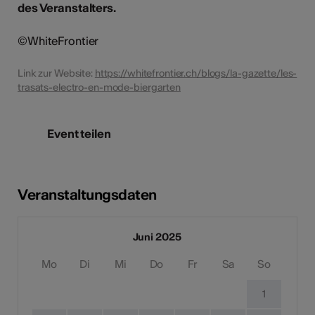
des Veranstalters.
©WhiteFrontier
Link zur Website:
https://whitefrontier.ch/blogs/la-gazette/les-
trasats-electro-en-mode-biergarten
Event teilen
Veranstaltungsdaten
Juni 2025
Mo
Di
Mi
Do
Fr
Sa
So
1