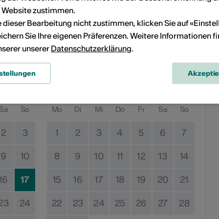
r Website zustimmen.
ie dieser Bearbeitung nicht zustimmen, klicken Sie auf «Einste
ichern Sie Ihre eigenen Präferenzen. Weitere Informationen f
en
unserer unserer
Datenschutzerklärung
.
stellungen
Akzepti
September 2025
Sa
So
Mo
Di
Mi
Do
Fr
Sa
So
2
3
1
2
3
4
5
6
7
9
10
8
9
10
11
12
13
14
16
17
15
16
17
18
19
20
21
23
24
22
23
24
25
26
27
28