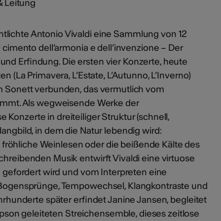
 Leitung
tlichte Antonio Vivaldi eine Sammlung von 12
l cimento dell’armonia e dell’invenzione – Der
und Erfindung. Die ersten vier Konzerte, heute
en (La Primavera, L’Estate, L’Autunno, L’Inverno)
em Sonett verbunden, das vermutlich vom
stammt. Als wegweisende Werke der
Konzerte in dreiteiliger Struktur (schnell,
langbild, in dem die Natur lebendig wird:
röhliche Weinlesen oder die beißende Kälte des
chreibenden Musik entwirft Vivaldi eine virtuose
en gefordert wird und vom Interpreten eine
t: Bogensprünge, Tempowechsel, Klangkontraste und
Jahrhunderte später erfindet Janine Jansen, begleitet
on geleiteten Streichensemble, dieses zeitlose