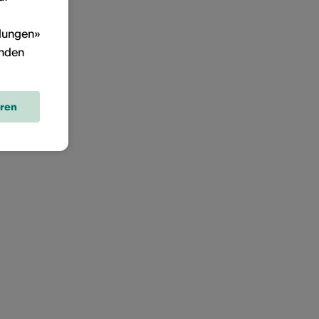
llungen»
inden
eren