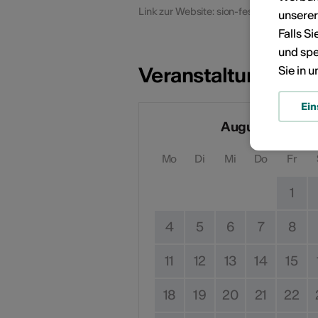
Link zur Website: sion-festival.ch
unsere
Falls S
und spe
Veranstaltungsdat
Sie in 
Ein
August 2025
Mo
Di
Mi
Do
Fr
1
4
5
6
7
8
11
12
13
14
15
18
19
20
21
22