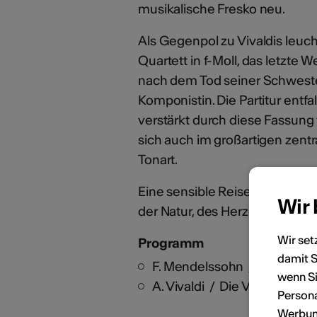
musikalische Fresko neu.
Als Gegenpol zu Vivaldis leu
Quartett in f-Moll, das letzt
nach dem Tod seiner Schweste
Komponistin. Die Partitur entfa
verstärkt durch diese Fassung f
sich auch im großartigen zentr
Tonart.
Eine sensible Reise zwischen 
Wir
der Natur, des Herzens und der
Wir set
Programm
damit S
F. Mendelssohn / Streichquar
wenn Si
A. Vivaldi / Die Vier Jahresz
Persona
Werbung