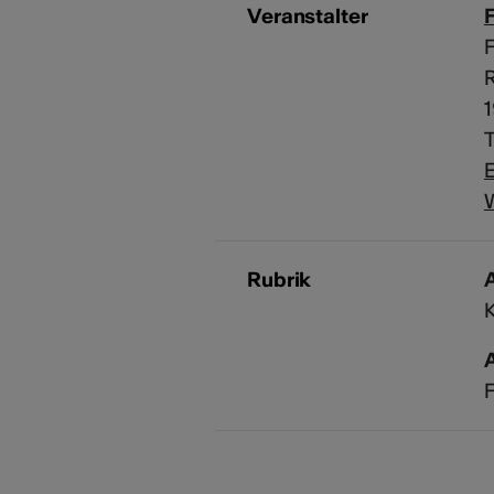
Veranstalter
F
R
T
E
Rubrik
A
F