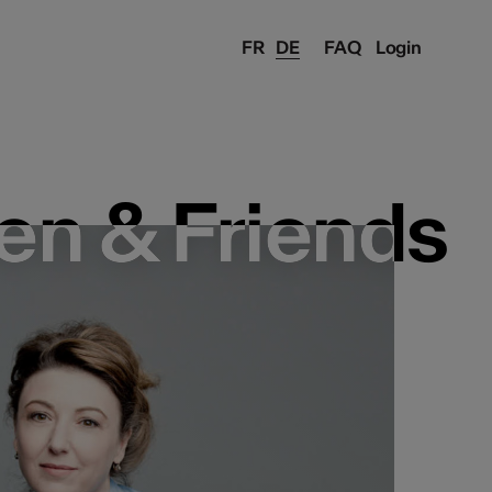
FR
DE
FAQ
Login
en & Friends
en & Friends