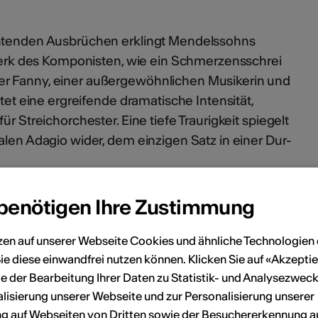
chtenden Ausbrüchen erklingt Mendelssohns
e Werk des Komponisten, wie ein Schmerzensschrei
r Fanny, einer außergewöhnlichen Musikerin und
ltet eine ergreifende dramatische Intensität,
ür Streichorchester. Eine tiefe Traurigkeit spiegelt
alen Adagio wider, dem einzigen Satz in einer Dur-
Licht und Schatten, bei der die Saiten im Rhythmus
 benötigen Ihre Zustimmung
 Leidenschaften vibrieren.
zen auf unserer Webseite Cookies und ähnliche Technologien 
ie diese einwandfrei nutzen können. Klicken Sie auf «Akzeptie
tett Nr. 6, Op. 80
e der Bearbeitung Ihrer Daten zu Statistik- und Analysezweck
eiten, Violinkonzerte, Op. 8
lisierung unserer Webseite und zur Personalisierung unserer
 auf Webseiten von Dritten sowie der Besuchererkennung a