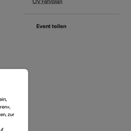
ÖV Fahrplan
Event teilen
ein,
ren»,
en, zur
uf