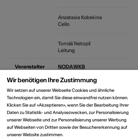
Anastasia Kobekina
Cello
Tomáš Netopil
Leitung
Veranstalter
NODA WKB
Konzert-und Kongresssaal -
Wir benötigen Ihre Zustimmung
Sitten
Av. de Tourbillon 22
Wir setzen auf unserer Webseite Cookies und ähnliche
1950 Sion
Technologien ein, damit Sie diese einwandfrei nutzen können.
Telefon +41 27 563 70 71
Klicken Sie auf «Akzeptieren», wenn Sie der Bearbeitung Ihrer
Reservationen +41 27 563 70 71
Daten zu Statistik- und Analysezwecken, zur Personalisierung
E-Mail
unserer Webseite und zur Personalisierung unserer Werbung
Webseite
auf Webseiten von Dritten sowie der Besuchererkennung auf
unserer Website zustimmen.