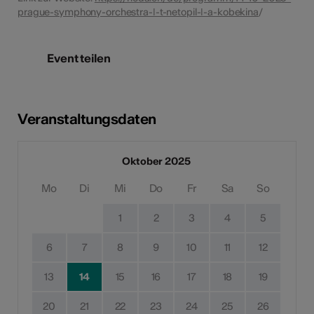
prague-symphony-orchestra-ǀ-t-netopil-ǀ-a-kobekina
/
Event teilen
Veranstaltungsdaten
Oktober 2025
Mo
Di
Mi
Do
Fr
Sa
So
1
2
3
4
5
6
7
8
9
10
11
12
13
14
15
16
17
18
19
20
21
22
23
24
25
26