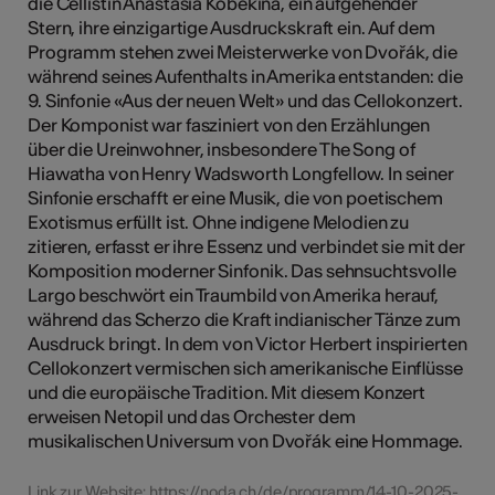
die Cellistin Anastasia Kobekina, ein aufgehender
Stern, ihre einzigartige Ausdruckskraft ein. Auf dem
Programm stehen zwei Meisterwerke von Dvořák, die
während seines Aufenthalts in Amerika entstanden: die
9. Sinfonie «Aus der neuen Welt» und das Cellokonzert.
Der Komponist war fasziniert von den Erzählungen
über die Ureinwohner, insbesondere The Song of
Hiawatha von Henry Wadsworth Longfellow. In seiner
Sinfonie erschafft er eine Musik, die von poetischem
Exotismus erfüllt ist. Ohne indigene Melodien zu
zitieren, erfasst er ihre Essenz und verbindet sie mit der
Komposition moderner Sinfonik. Das sehnsuchtsvolle
Largo beschwört ein Traumbild von Amerika herauf,
während das Scherzo die Kraft indianischer Tänze zum
Ausdruck bringt. In dem von Victor Herbert inspirierten
Cellokonzert vermischen sich amerikanische Einflüsse
und die europäische Tradition. Mit diesem Konzert
erweisen Netopil und das Orchester dem
musikalischen Universum von Dvořák eine Hommage.
Link zur Website:
https://noda.ch/de/programm/14-10-2025-