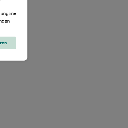
llungen»
inden
eren