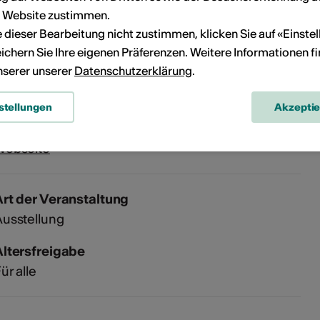
r Website zustimmen.
ie dieser Bearbeitung nicht zustimmen, klicken Sie auf «Einste
Musée Le Grand Lens
ichern Sie Ihre eigenen Präferenzen. Weitere Informationen f
ue Principale 9
unserer unserer
Datenschutzerklärung
.
1978 Lens
elefon +41 (0)79 680 38 18
stellungen
Akzepti
-Mail
Webseite
rt der Veranstaltung
usstellung
Altersfreigabe
ür alle