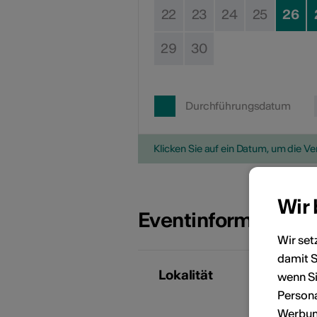
22
23
24
25
26
29
30
Durchführungsdatum
Klicken Sie auf ein Datum, um die V
Wir
Eventinformatione
Wir set
damit S
Lokalität
wenn Si
R
Persona
Werbung