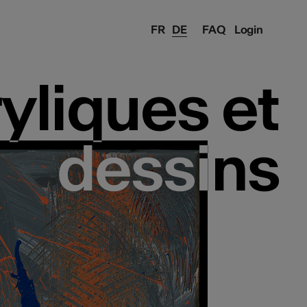
FR
DE
FAQ
Login
yliques et
yliques et
dessins
dessins