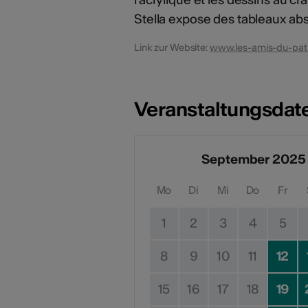
Stella expose des tableaux abst
Link zur Website:
www.les-amis-du-patr
Veranstaltungsdat
September 2025
Mo
Di
Mi
Do
Fr
1
2
3
4
5
8
9
10
11
12
15
16
17
18
19