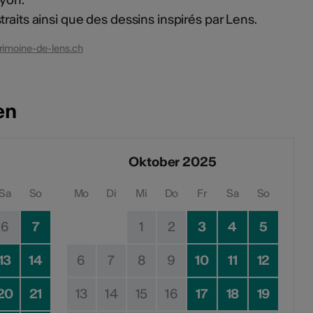
raits ainsi que des dessins inspirés par Lens.
imoine-de-lens.ch
en
Oktober 2025
Sa
So
Mo
Di
Mi
Do
Fr
Sa
So
6
7
1
2
3
4
5
13
14
6
7
8
9
10
11
12
20
21
13
14
15
16
17
18
19