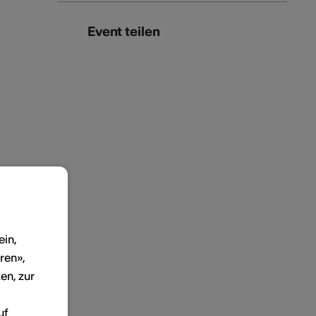
Event teilen
ein,
ren»,
en, zur
uf