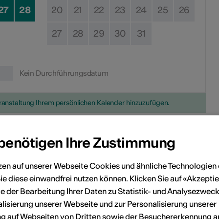
27
28
20
21
22
23
24
25
26
27
28
29
30
31
Kein Durchführungsdatum
eranstaltung Ihrem persönlichen Kalender hinzuzufügen.
 benötigen Ihre Zustimmung
n
zen auf unserer Webseite Cookies und ähnliche Technologien 
ie diese einwandfrei nutzen können. Klicken Sie auf «Akzeptie
Musée Le Grand Lens
e der Bearbeitung Ihrer Daten zu Statistik- und Analysezweck
ue Principale 9
lisierung unserer Webseite und zur Personalisierung unserer
 auf Webseiten von Dritten sowie der Besuchererkennung a
1978 Lens