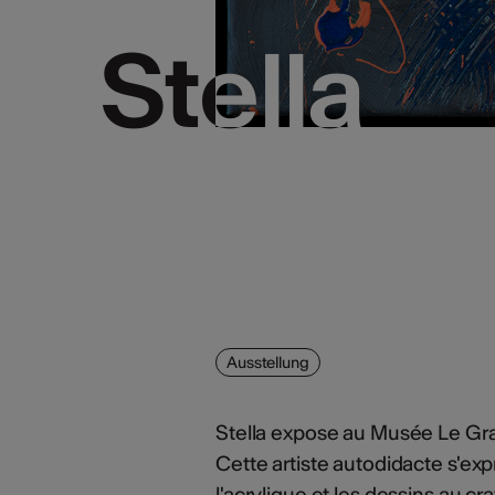
Stella
Stella
Ausstellung
Stella expose au Musée Le Gr
Cette artiste autodidacte s'exp
l'acrylique et les dessins au cr