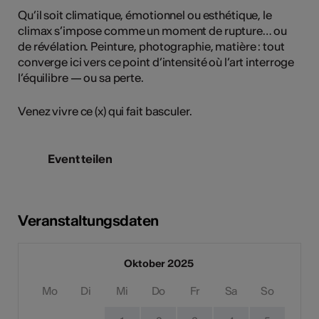
Qu’il soit climatique, émotionnel ou esthétique, le
climax s’impose comme un moment de rupture… ou
de révélation. Peinture, photographie, matière : tout
converge ici vers ce point d’intensité où l’art interroge
l’équilibre — ou sa perte.
Venez vivre ce (x) qui fait basculer.
Event teilen
Veranstaltungsdaten
Oktober 2025
Mo
Di
Mi
Do
Fr
Sa
So