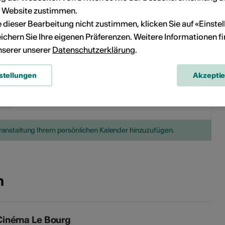
18
19
10
11
12
13
14
15
16
r Website zustimmen.
ie dieser Bearbeitung nicht zustimmen, klicken Sie auf «Einste
25
26
17
18
19
20
21
22
23
ichern Sie Ihre eigenen Präferenzen. Weitere Informationen f
unserer unserer
Datenschutzerklärung
.
24
25
26
27
28
29
30
stellungen
Akzepti
Kein Durchführungsdatum
eranstaltung Ihrem persönlichen Kalender hinzuzufügen.
n
Cinéma Le Bourg