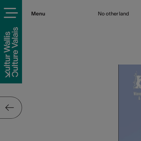
Menu
No other land