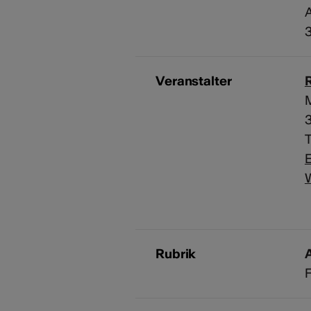
A
3
Veranstalter
3
T
E
Rubrik
A