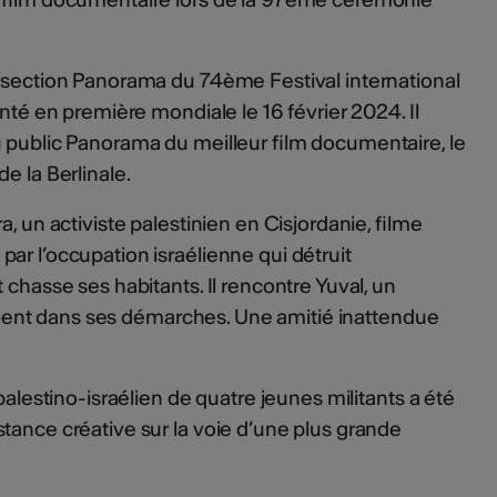
a section Panorama du 74ème Festival international
enté en première mondiale le 16 février 2024. Il
 public Panorama du meilleur film documentaire, le
e la Berlinale.
a, un activiste palestinien en Cisjordanie, filme
ar l’occupation israélienne qui détruit
 chasse ses habitants. Il rencontre Yuval, un
outient dans ses démarches. Une amitié inattendue
 palestino-israélien de quatre jeunes militants a été
tance créative sur la voie d’une plus grande