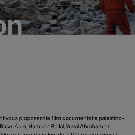
on
on
t vous proposent le film documentaire palestino-
 Basel Adra, Hamdan Ballal, Yuval Abraham et
r film documentaire lors de la 97ème cérémonie