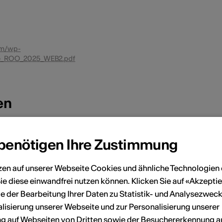
com/wp-
me_ROO_2025_WEB2.pdf
en
November 2025
 benötigen Ihre Zustimmung
Sa
So
Mo
Di
Mi
Do
Fr
Sa
So
zen auf unserer Webseite Cookies und ähnliche Technologien 
ie diese einwandfrei nutzen können. Klicken Sie auf «Akzeptie
4
5
1
2
e der Bearbeitung Ihrer Daten zu Statistik- und Analysezweck
lisierung unserer Webseite und zur Personalisierung unserer
11
12
3
4
5
6
7
8
9
 auf Webseiten von Dritten sowie der Besuchererkennung a