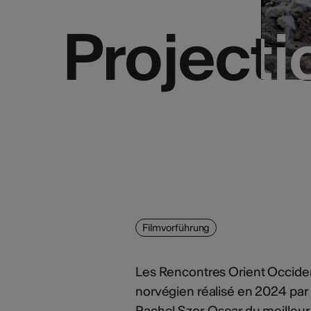
Projecti
Projecti
Filmvorführung
Les Rencontres Orient Occiden
norvégien réalisé en 2024 par
Rachel Szor, Oscar du meilleu