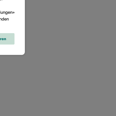
llungen»
inden
eren