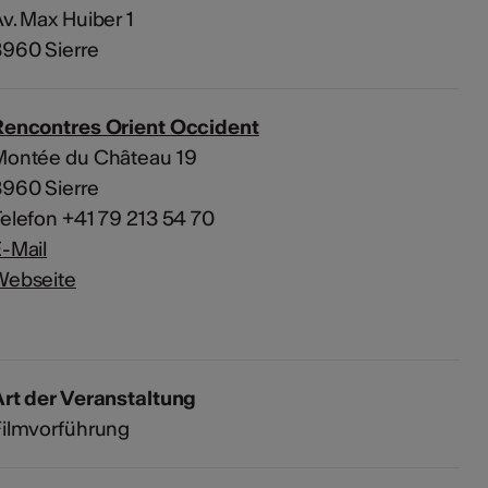
v. Max Huiber 1
960 Sierre
Rencontres Orient Occident
Montée du Château 19
960 Sierre
elefon +41 79 213 54 70
-Mail
Webseite
rt der Veranstaltung
Filmvorführung