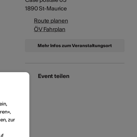
1890 St-Maurice
Route planen
ÖV Fahrplan
Mehr Infos zum Veranstaltungsort
Event teilen
ein,
ren»,
en, zur
uf