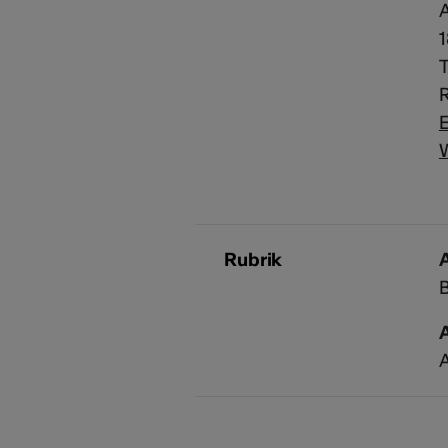
A
E
Rubrik
A