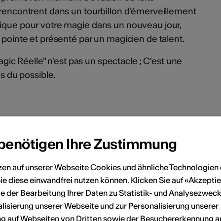
e rencontrent dans un tourbillon d'émerveillement
nique pour votre magie dans un nouveau jour,
e pointe et présenté par un magicien de talent.
 Magic Réelle" n'est pas un spectacle ; C’est une
es du possible.
en
 benötigen Ihre Zustimmung
zen auf unserer Webseite Cookies und ähnliche Technologien 
März 2027
ie diese einwandfrei nutzen können. Klicken Sie auf «Akzeptie
e der Bearbeitung Ihrer Daten zu Statistik- und Analysezweck
Sa
So
Mo
Di
Mi
Do
Fr
Sa
So
lisierung unserer Webseite und zur Personalisierung unserer
 auf Webseiten von Dritten sowie der Besuchererkennung a