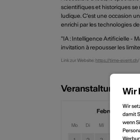
scientifiques et historiques s
ludique. C'est une occasion u
enrichi par les technologies d
"IA : Intelligence Artificielle -
invitation à repousser les limit
Link zur Website:
https://time-event.ch
/
Veranstaltungsdat
Wir
Wir set
Februar 2027
damit S
wenn Si
Mo
Di
Mi
Do
Fr
Persona
Werbung