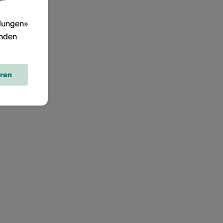
llungen»
inden
eren