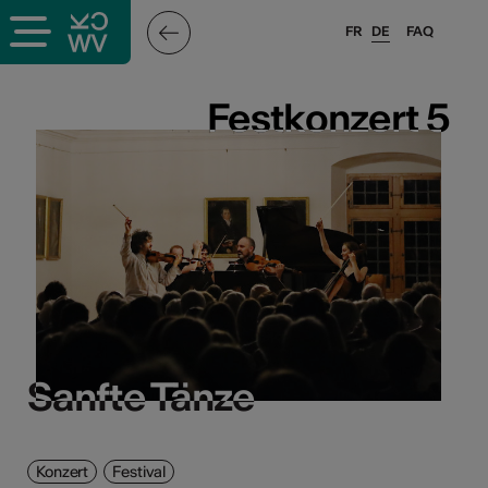
FR
DE
FAQ
Festkonzert 5
Festkonzert 5
Sanfte Tänze
Sanfte Tänze
Konzert
Festival