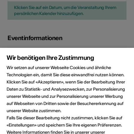
Klicken Sie auf ein Datum, um die Veranstaltung Ihrem
persönlichen Kalender hinzuzufügen.
Eventinformationen
Lokalität
Stockalperschloss Brig,
Wir benötigen Ihre Zustimmung
Rittersaal
Wir setzen auf unserer Webseite Cookies und ähnliche
3900 Brig
Technologien ein, damit Sie diese einwandfrei nutzen können.
Klicken Sie auf «Akzeptieren», wenn Sie der Bearbeitung Ihrer
Veranstalter
Festival Musikdorf Ernen
Daten zu Statistik- und Analysezwecken, zur Personalisierung
Kirchweg 6
unserer Webseite und zur Personalisierung unserer Werbung
Postfach 3
auf Webseiten von Dritten sowie der Besuchererkennung auf
3995 Ernen
Telefon +41 27 971 10 00
unserer Website zustimmen.
Reservationen 027 971 10 00
Falls Sie dieser Bearbeitung nicht zustimmen, klicken Sie auf
Fax 027 971 30 00
«Einstellungen» und speichern Sie Ihre eigenen Präferenzen.
E-Mail
Weitere Informationen finden Sie in unserer unserer