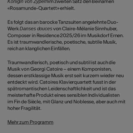
im zweiten Satz den Beinamen
Königin von Zypern
«Rosamunde-Quartett» erhielt.
Es folgt das an barocke Tanzsuiten angelehnte Duo-
Werk
von Claire-Mélanie Sinnhuber,
Danses douces
Composer in Residence 2025/26 im Musikdorf Ernen.
Es ist traumwandlerische, poetische, subtile Musik,
reich an klanglichen Einfällen.
Traumwandlerisch, poetisch und subtil ist auch die
Musik von Georgi Catoire – einem Komponisten,
dessen erstklassige Musik erst seit kurzem wieder neu
entdeckt wird. Catoires Klavierquartett fusst in der
spätromantischen Leidenschaftlichkeit und ist das
meisterhafte Produkt eines sensiblen Individualisten
im Fin de Siècle, mit Glanz und Noblesse, aber auch mit
hoher Fragilität.
Mehr zum Programm