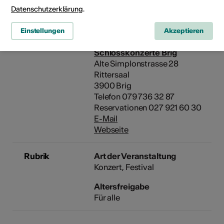
Webseite
Datenschutzerklärung
.
Einstellungen
Akzeptieren
Schlosskonzerte Brig
Alte Simplonstrasse 28
Rittersaal
3900 Brig
Telefon 079 736 32 87
Reservationen 027 921 60 30
E-Mail
Webseite
Rubrik
Art der Veranstaltung
Konzert
Festival
Altersfreigabe
Für alle