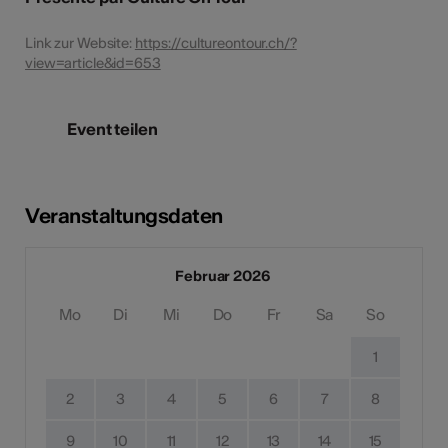
Link zur Website:
https://cultureontour.ch/?
view=article&id=653
Event teilen
Veranstaltungsdaten
Februar 2026
Mo
Di
Mi
Do
Fr
Sa
So
1
2
3
4
5
6
7
8
9
10
11
12
13
14
15