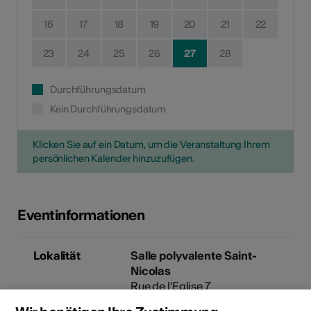
16
17
18
19
20
21
22
23
24
25
26
27
28
Durchführungsdatum
Kein Durchführungsdatum
Klicken Sie auf ein Datum, um die Veranstaltung Ihrem
persönlichen Kalender hinzuzufügen.
Eventinformationen
Lokalität
Salle polyvalente Saint-
Nicolas
Rue de l'Eglise 7
1987 Hérémence