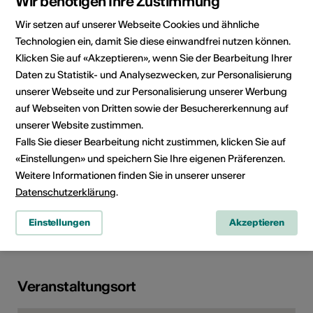
Wir benötigen Ihre Zustimmung
Wir setzen auf unserer Webseite Cookies und ähnliche
Veranstalter
Culture On Tour
Technologien ein, damit Sie diese einwandfrei nutzen können.
Epicharme Productions
Route de Plan-Baar 64
Klicken Sie auf «Akzeptieren», wenn Sie der Bearbeitung Ihrer
1996 Baar
Daten zu Statistik- und Analysezwecken, zur Personalisierung
Telefon +41 (0)79 417 82 71
unserer Webseite und zur Personalisierung unserer Werbung
Reservationen +41 (0)79 417 82
auf Webseiten von Dritten sowie der Besuchererkennung auf
71
unserer Website zustimmen.
E-Mail
Falls Sie dieser Bearbeitung nicht zustimmen, klicken Sie auf
Webseite
«Einstellungen» und speichern Sie Ihre eigenen Präferenzen.
Weitere Informationen finden Sie in unserer unserer
Datenschutzerklärung
.
Rubrik
Art der Veranstaltung
Einstellungen
Akzeptieren
Bühnenkunst
Veranstaltungsort