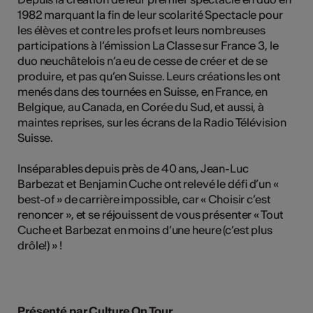
1982 marquant la fin de leur scolarité Spectacle pour
les élèves et contre les profs et leurs nombreuses
participations à l’émission La Classe sur France 3, le
duo neuchâtelois n’a eu de cesse de créer et de se
produire, et pas qu’en Suisse. Leurs créations les ont
menés dans des tournées en Suisse, en France, en
Belgique, au Canada, en Corée du Sud, et aussi, à
maintes reprises, sur les écrans de la Radio Télévision
Suisse.
Inséparables depuis près de 40 ans, Jean-Luc
Barbezat et Benjamin Cuche ont relevé le défi d’un «
best-of » de carrière impossible, car « Choisir c’est
renoncer », et se réjouissent de vous présenter « Tout
Cuche et Barbezat en moins d’une heure (c’est plus
drôle!) » !
Présenté par Culture On Tour