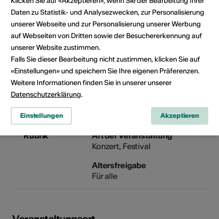
Klicken Sie auf «Akzeptieren», wenn Sie der Bearbeitung Ihrer
Veranstalter
Festival Musikdorf Ernen
Daten zu Statistik- und Analysezwecken, zur Personalisierung
Kirchweg 6
unserer Webseite und zur Personalisierung unserer Werbung
Postfach 3
auf Webseiten von Dritten sowie der Besuchererkennung auf
3995 Ernen
unserer Website zustimmen.
Telefon +41 27 971 10 00
Falls Sie dieser Bearbeitung nicht zustimmen, klicken Sie auf
Reservationen 027 971 10 00
«Einstellungen» und speichern Sie Ihre eigenen Präferenzen.
Fax 027 971 30 00
Weitere Informationen finden Sie in unserer unserer
E-Mail
Webseite
Datenschutzerklärung
.
Einstellungen
Akzeptieren
Rubrik
Art der Veranstaltung
Konzert
Festival
Altersfreigabe
Für alle
Veranstaltungsort