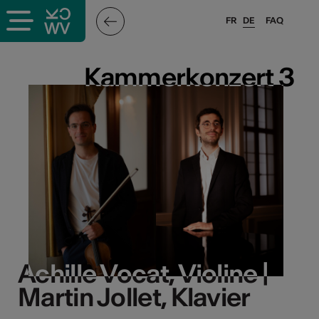
FR
DE
FAQ
Kammerkonzert 3
Kammerkonzert 3
Achille Vocat, Violine |
Achille Vocat, Violine |
Martin Jollet, Klavier
Martin Jollet, Klavier