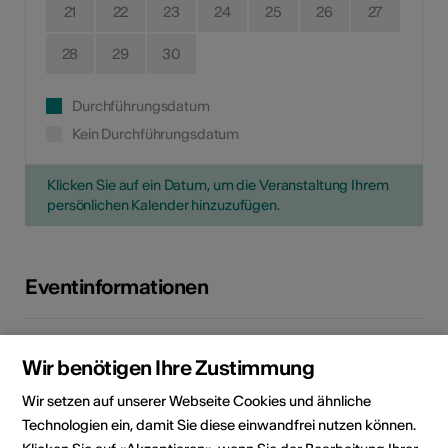
21
22
23
24
25
26
27
28
29
30
Durchführungsdatum
Kein Durchführungsdatum
Klicken Sie auf ein Datum, um die Veranstaltung Ihrem
persönlichen Kalender hinzuzufügen.
Eventinformationen
Lokalität
Tellenhaus
Wir benötigen Ihre Zustimmung
Kirchweg 6
Postfach 3
Wir setzen auf unserer Webseite Cookies und ähnliche
3995 Ernen
Technologien ein, damit Sie diese einwandfrei nutzen können.