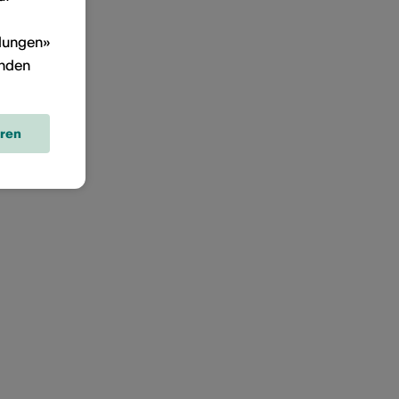
llungen»
inden
eren