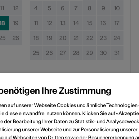
11
12
4
5
6
7
8
9
10
18
19
11
12
13
14
15
16
17
25
26
18
19
20
21
22
23
24
25
26
27
28
29
30
31
Kein Durchführungsdatum
 benötigen Ihre Zustimmung
eranstaltung Ihrem persönlichen Kalender hinzuzufügen.
zen auf unserer Webseite Cookies und ähnliche Technologien 
ie diese einwandfrei nutzen können. Klicken Sie auf «Akzeptie
e der Bearbeitung Ihrer Daten zu Statistik- und Analysezweck
n
lisierung unserer Webseite und zur Personalisierung unserer
 auf Webseiten von Dritten sowie der Besuchererkennung a