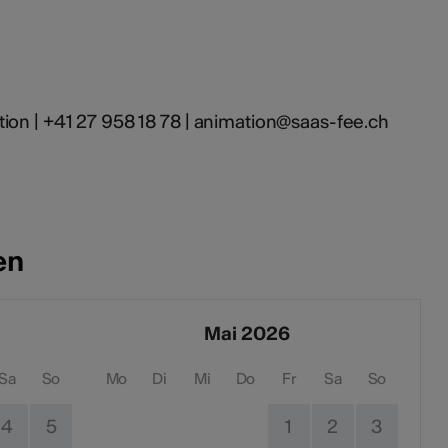
ion | +41 27 958 18 78 | animation@saas-fee.ch
en
Mai 2026
Sa
So
Mo
Di
Mi
Do
Fr
Sa
So
4
5
1
2
3