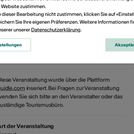
r Website zustimmen.
Dorfstrasse, Saas-Fee
ie dieser Bearbeitung nicht zustimmen, klicken Sie auf «Einste
3906 Saas-Fee
ichern Sie Ihre eigenen Präferenzen. Weitere Informationen f
unserer unserer
Datenschutzerklärung
.
3906 Saas-Fee
stellungen
Akzepti
41 27 958 18 58
booking@saas-fee.ch
iese Veranstaltung wurde über die Plattform
guidle.com
inseriert. Bei Fragen zur Veranstaltung
enden Sie sich bitte an den Veranstalter oder das
uständige Tourismusbüro.
rt der Veranstaltung