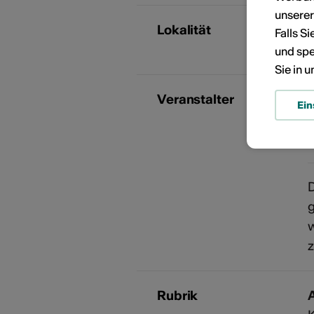
unsere
Lokalität
Falls S
und spe
Sie in 
Veranstalter
Ein
+
D
w
z
Rubrik
A