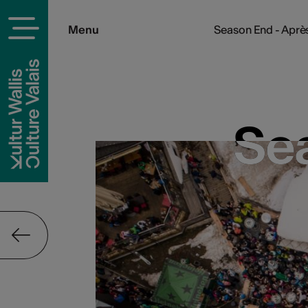
Menu
Season End - Après
Sea
Sea