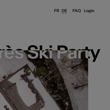
FR
DE
FAQ
Login
ès Ski Party
ès Ski Party