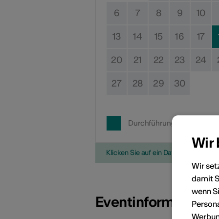
6
7
8
9
10
13
14
15
16
17
20
21
22
23
24
27
28
29
30
Durchführungsdatum
Wir
Klicken Sie auf ein Datum, um die V
Wir set
damit S
wenn Si
Eventinformatione
Persona
Werbung