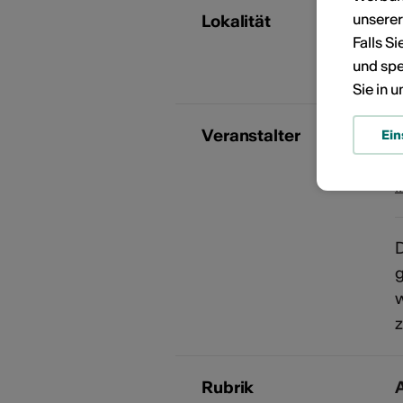
unsere
Lokalität
Falls S
R
und spe
Sie in 
Veranstalter
Ein
+
i
D
w
z
Rubrik
A