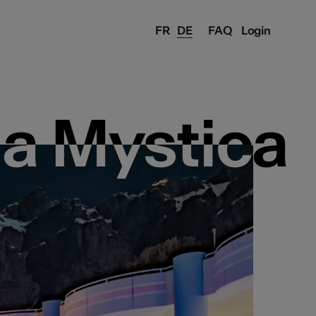
FR
DE
FAQ
Login
a Mystica
a Mystica