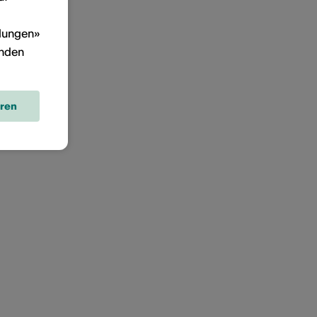
llungen»
inden
eren