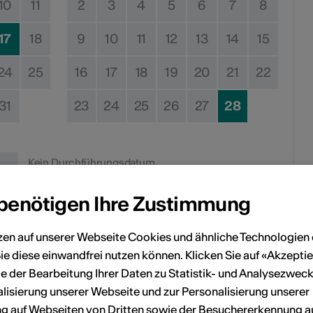
10
11
2
3
4
5
6
7
8
17
18
9
10
11
12
13
14
15
24
25
16
17
18
19
20
21
22
31
23
24
25
26
27
28
Kein Durchführungsdatum
 benötigen Ihre Zustimmung
eranstaltung Ihrem persönlichen Kalender hinzuzufügen.
zen auf unserer Webseite Cookies und ähnliche Technologien 
ie diese einwandfrei nutzen können. Klicken Sie auf «Akzeptie
n
e der Bearbeitung Ihrer Daten zu Statistik- und Analysezweck
lisierung unserer Webseite und zur Personalisierung unserer
 auf Webseiten von Dritten sowie der Besuchererkennung a