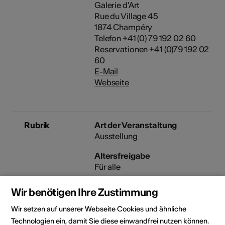
Galerie d'Art
Rue du Village 45
1874 Champéry
Telefon +41 (0) 79 192 02 60
Reservationen +41 (0)79 192 02
60
E-Mail
Webseite
Rubrik
Art der Veranstaltung
Ausstellung
Altersfreigabe
Für alle
Wir benötigen Ihre Zustimmung
Veranstaltungsort
Wir setzen auf unserer Webseite Cookies und ähnliche
Technologien ein, damit Sie diese einwandfrei nutzen können.