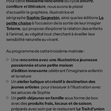
Pour cette
troisième rencontre
du cycle
Beurre,
, nous avons le plaisir
confiture et littérature
d’accueillir la graphiste, illustratrice et
sérigraphe
Sophie Gagnebin
, ainsi que les éditions
La
petite chaise
à l'occasion de la sortie de leur imagier
Totems
, qui propose d'explorer la relation des enfants
à l’animal, au végétal tout cherchant à éveiller leur
sensibilité naturelle au vivant.
Au programme de cette troisième matinée :
Une r
encontre avec une illustratrice jeunesse
passionnée et une petite maison
d'édition innovante
célébrant l'imaginaire enfantin
et la nature
Un
atelier ludique et créatif à destination des
jeunes artistes
pour s'essayer à l'illustration avec
les astuces de Sophie
Un
petit-déjeuner en famille
sous forme de box
avec des
produits frais, locaux et de saison
,
préparés avec soin par le restaurant
Le Trait d’union