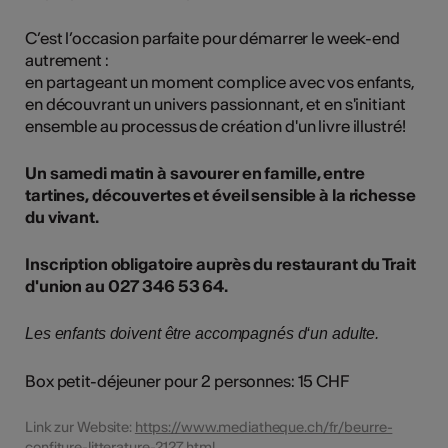
C’est l’occasion parfaite pour démarrer le week-end
autrement :
en partageant un moment complice avec vos enfants,
en découvrant un univers passionnant, et en s'initiant
ensemble au processus de création d'un livre illustré!
Un samedi matin à savourer en famille, entre
tartines, découvertes et éveil sensible à la richesse
du vivant.
Inscription obligatoire auprès du restaurant du Trait
d'union au 027 346 53 64.
Les enfants doivent être accompagnés d‘un adulte.
Box petit-déjeuner pour 2 personnes: 15 CHF
Link zur Website:
https://www.mediatheque.ch/fr/beurre-
confiture-litterature-2127.html