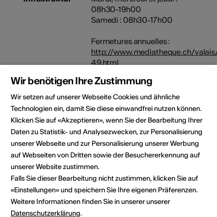
08h30-19h00
Samedi : 08h30-17h00
Fermetures annuelles :
http://www.mediatheque.ch/valais
49.html
Wir benötigen Ihre Zustimmung
Angebot in
Bauliche
Gebärdensprac
Wir setzen auf unserer Webseite Cookies und ähnliche
Zugänglichkeit
Technologien ein, damit Sie diese einwandfrei nutzen können.
Eingeschränkt
rollstuhlgängig
Klicken Sie auf «Akzeptieren», wenn Sie der Bearbeitung Ihrer
WC
Daten zu Statistik- und Analysezwecken, zur Personalisierung
eingeschränkt
unserer Webseite und zur Personalisierung unserer Werbung
rollstuhlgängig
auf Webseiten von Dritten sowie der Besuchererkennung auf
Parkplatz
unserer Website zustimmen.
eingeschränkt
Falls Sie dieser Bearbeitung nicht zustimmen, klicken Sie auf
rollstuhlgängig
«Einstellungen» und speichern Sie Ihre eigenen Präferenzen.
Details zur baulichen
Weitere Informationen finden Sie in unserer unserer
Zugänglichkeit
Datenschutzerklärung
.