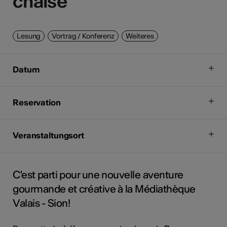
chaise
chaise
Lesung
Vortrag / Konferenz
Weiteres
Datum
Reservation
Veranstaltungsort
C'est parti pour une nouvelle aventure
gourmande et créative à la Médiathèque
Valais - Sion!