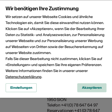
Kein Durchführungsdatum
Wir benötigen Ihre Zustimmung
Klicken Sie auf ein Datum, um die Veranstaltung Ihrem
Wir setzen auf unserer Webseite Cookies und ähnliche
persönlichen Kalender hinzuzufügen.
Technologien ein, damit Sie diese einwandfrei nutzen können.
Klicken Sie auf «Akzeptieren», wenn Sie der Bearbeitung Ihrer
Daten zu Statistik- und Analysezwecken, zur Personalisierung
Eventinformationen
unserer Webseite und zur Personalisierung unserer Werbung
auf Webseiten von Dritten sowie der Besuchererkennung auf
unserer Website zustimmen.
Lokalität
Emotions Musicales
Rue de Condémines 28
Falls Sie dieser Bearbeitung nicht zustimmen, klicken Sie auf
1950 Sion
«Einstellungen» und speichern Sie Ihre eigenen Präferenzen.
Weitere Informationen finden Sie in unserer unserer
Datenschutzerklärung
.
Veranstalter
Emotions Musicales
Association musicale
Einstellungen
Akzeptieren
promotionnelle
Condémines 28
1950 SION
Telefon +41 (0) 78 647 64 97
Reservationen +41 (0) 78 647