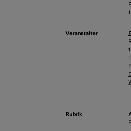
P
Veranstalter
F
R
T
F
E
Rubrik
A
F