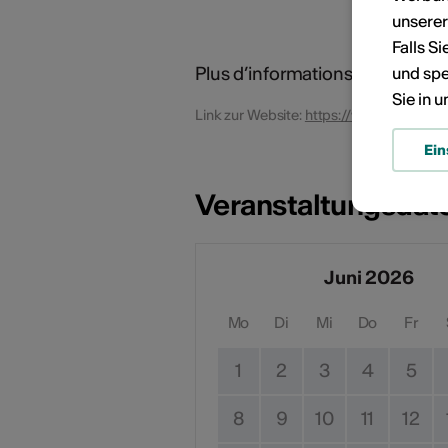
unsere
Falls S
Plus d’informations sur notre si
und spe
Sie in 
Link zur Website:
https://www.5contine
Ein
Veranstaltungsdat
Juni 2026
Mo
Di
Mi
Do
Fr
1
2
3
4
5
8
9
10
11
12