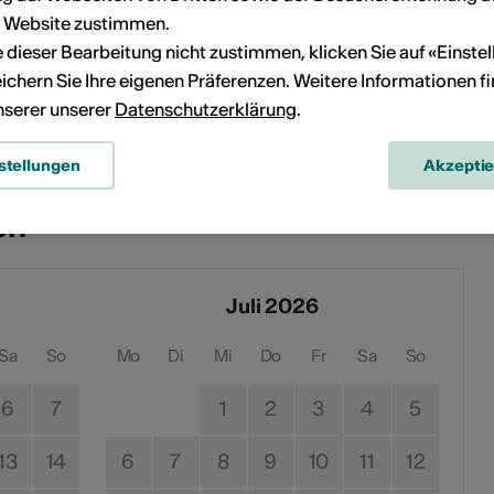
r Website zustimmen.
ie dieser Bearbeitung nicht zustimmen, klicken Sie auf «Einste
te internet.
ichern Sie Ihre eigenen Präferenzen. Weitere Informationen f
unserer unserer
Datenschutzerklärung
.
nts.ch/home.html
stellungen
Akzepti
en
Juli 2026
Sa
So
Mo
Di
Mi
Do
Fr
Sa
So
6
7
1
2
3
4
5
13
14
6
7
8
9
10
11
12