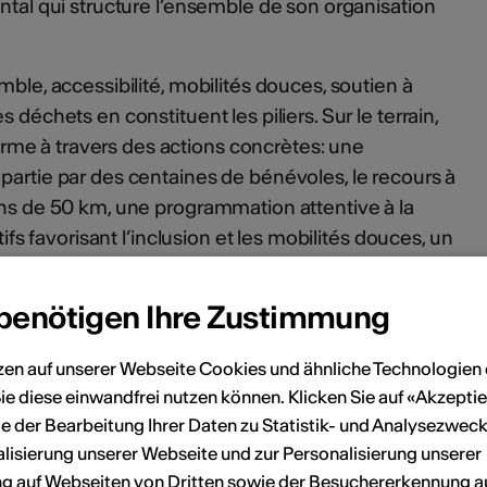
ental qui structure l’ensemble de son organisation
mble, accessibilité, mobilités douces, soutien à
 déchets en constituent les piliers. Sur le terrain,
me à travers des actions concrètes: une
partie par des centaines de bénévoles, le recours à
ins de 50 km, une programmation attentive à la
tifs favorisant l’inclusion et les mobilités douces, un
 à la sécurité, notamment via des mesures de
 sexistes et sexuelles, ainsi qu’une politique active
 benötigen Ihre Zustimmung
ilisation de vaisselle réutilisable, le tri, la
au gratuits.
zen auf unserer Webseite Cookies und ähnliche Technologien 
ie diese einwandfrei nutzen können. Klicken Sie auf «Akzeptie
ciel ouvert», le festival des cinq Continents
e der Bearbeitung Ihrer Daten zu Statistik- und Analysezweck
, concrète et innovante de penser l’évènementiel,
lisierung unserer Webseite und zur Personalisierung unserer
responsabilité écologique et fête populaire.
 auf Webseiten von Dritten sowie der Besuchererkennung a