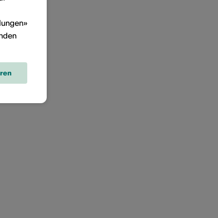
llungen»
inden
eren