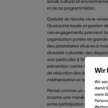
social, culturel et environnem
et de sa programmation.
Gratuité de l’accès, vivre-ense
l’économie locale et gestion des
ces engagements prennent for
organisation portée en grande 
des prestataires situé·es à mo
diversité culturelle, des disposi
soin particulier à l’accueil et
prévention contre les violences
Wir
de réduction des déchets avec l’ut
méthanisation et les points d’e
Wir set
damit S
Pensé comme un «laboratoire à 
wenn Si
incarne une manière enracinée
Persona
entre participation culturelle, 
Werbung