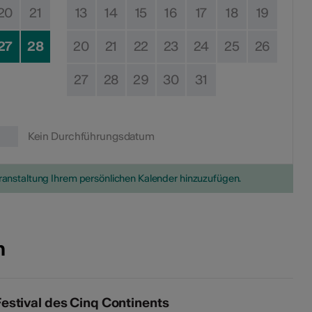
20
21
13
14
15
16
17
18
19
27
28
20
21
22
23
24
25
26
27
28
29
30
31
Kein Durchführungsdatum
eranstaltung Ihrem persönlichen Kalender hinzuzufügen.
n
estival des Cinq Continents