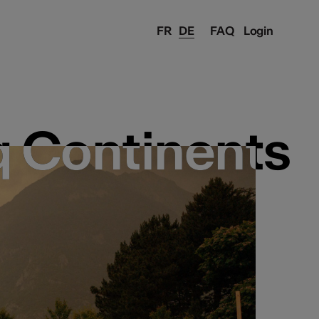
FR
DE
FAQ
Login
q Continents
q Continents