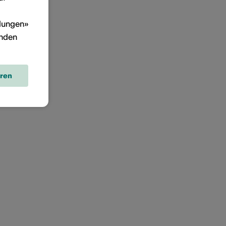
llungen»
inden
eren