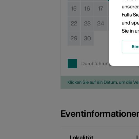
unsere
15
16
17
18
19
Falls S
und spe
22
23
24
25
26
Sie in 
29
30
Ein
Durchführungsdatum
Klicken Sie auf ein Datum, um die V
Eventinformatione
Lokalität