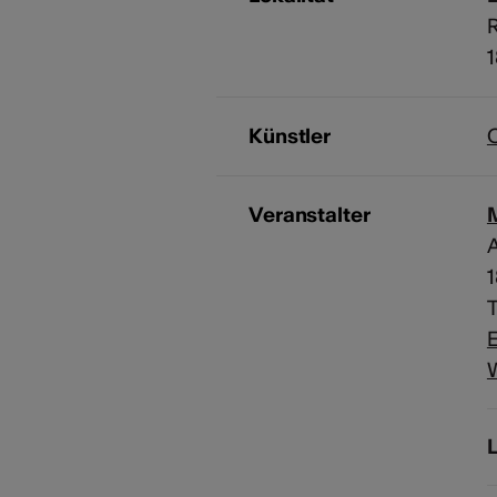
R
Künstler
Veranstalter
T
E