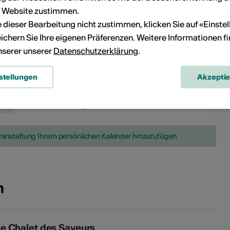
r Website zustimmen.
20
21
13
14
15
16
17
18
19
ie dieser Bearbeitung nicht zustimmen, klicken Sie auf «Einste
ichern Sie Ihre eigenen Präferenzen. Weitere Informationen f
27
28
20
21
22
23
24
25
26
unserer unserer
Datenschutzerklärung
.
27
28
29
30
31
stellungen
Akzepti
Kein Durchführungsdatum
eranstaltung Ihrem persönlichen Kalender hinzuzufügen.
n
Le Chalet des Saveurs