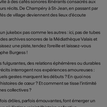
ite à des cafés sonores itinérants consacrés aux
urs récits. De Champéry à St-Jean, en passant par
fés de village deviennent des lieux d’écoute
un jukebox pas comme les autres : ici, pas de tubes
s des archives sonores de la Médiathèque Valais et
sez une piste, tendez l’oreille et laissez-vous
ophe Burgess !
ns fulgurantes, des relations éphémères ou durables
écits interrogent nos expériences amoureuses :
Quels gestes marquent les débuts ? En quoi nos
s histoires de cœur ? Et comment se tisse l’intimité
mes collectives ?
rfois drôles, parfois émouvantes, font émerger un