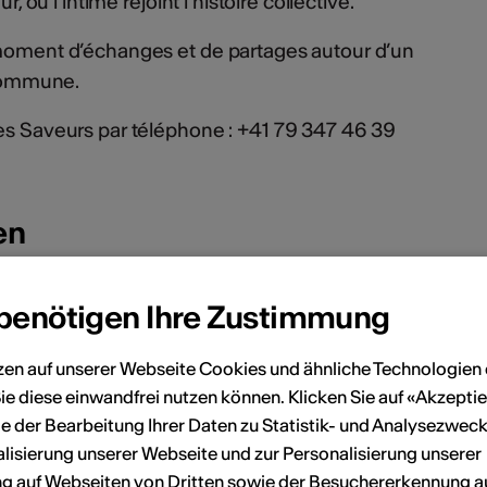
r, où l’intime rejoint l’histoire collective.
 moment d’échanges et de partages autour d’un
a commune.
des Saveurs par téléphone : +41 79 347 46 39
en
 benötigen Ihre Zustimmung
Juli 2026
Sa
So
Mo
Di
Mi
Do
Fr
Sa
So
zen auf unserer Webseite Cookies und ähnliche Technologien 
ie diese einwandfrei nutzen können. Klicken Sie auf «Akzeptie
6
7
1
2
3
4
5
e der Bearbeitung Ihrer Daten zu Statistik- und Analysezweck
lisierung unserer Webseite und zur Personalisierung unserer
13
14
6
7
8
9
10
11
12
 auf Webseiten von Dritten sowie der Besuchererkennung a