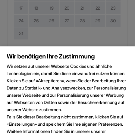
17
18
19
20
21
22
23
24
25
26
27
28
29
30
31
Durchführungsdatum
Wir benötigen Ihre Zustimmung
Kein Durchführungsdatum
Wir setzen auf unserer Webseite Cookies und ähnliche
Klicken Sie auf ein Datum, um die Veranstaltung Ihrem
Technologien ein, damit Sie diese einwandfrei nutzen können.
persönlichen Kalender hinzuzufügen.
Klicken Sie auf «Akzeptieren», wenn Sie der Bearbeitung Ihrer
Daten zu Statistik- und Analysezwecken, zur Personalisierung
unserer Webseite und zur Personalisierung unserer Werbung
auf Webseiten von Dritten sowie der Besuchererkennung auf
Eventinformationen
unserer Website zustimmen.
Falls Sie dieser Bearbeitung nicht zustimmen, klicken Sie auf
Lokalität
Terrasse Panoramarestaurant
«Einstellungen» und speichern Sie Ihre eigenen Präferenzen.
Lauchernalp
Weitere Informationen finden Sie in unserer unserer
Bergbahnstrasse 5