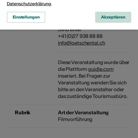
Datenschutzerklärung
.
3918 Wiler (Lötschen)
Einstellungen
Akzeptieren
Veranstalter
Lötschental Marketing AG
3918 Wiler
+41 (0)27 938 88 88
info@loetschental.ch
Diese Veranstaltung wurde über
die Plattform
guidle.com
inseriert. Bei Fragen zur
Veranstaltung wenden Sie sich
bitte an den Veranstalter oder
das zuständige Tourismusbüro.
Rubrik
Art der Veranstaltung
Filmvorführung