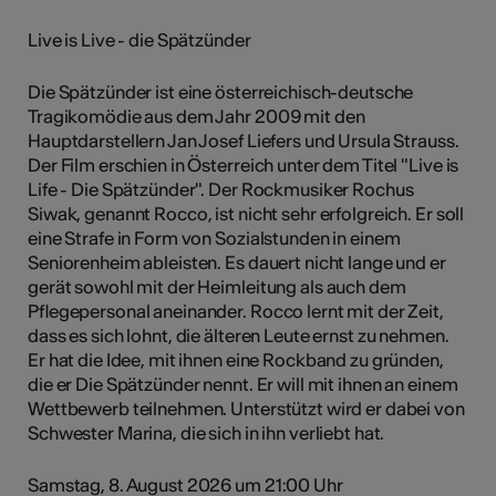
Live is Live - die Spätzünder
Die Spätzünder ist eine österreichisch-deutsche
Tragikomödie aus dem Jahr 2009 mit den
Hauptdarstellern Jan Josef Liefers und Ursula Strauss.
Der Film erschien in Österreich unter dem Titel "Live is
Life - Die Spätzünder". Der Rockmusiker Rochus
Siwak, genannt Rocco, ist nicht sehr erfolgreich. Er soll
eine Strafe in Form von Sozialstunden in einem
Seniorenheim ableisten. Es dauert nicht lange und er
gerät sowohl mit der Heimleitung als auch dem
Pflegepersonal aneinander. Rocco lernt mit der Zeit,
dass es sich lohnt, die älteren Leute ernst zu nehmen.
Er hat die Idee, mit ihnen eine Rockband zu gründen,
die er Die Spätzünder nennt. Er will mit ihnen an einem
Wettbewerb teilnehmen. Unterstützt wird er dabei von
Schwester Marina, die sich in ihn verliebt hat.
Samstag, 8. August 2026 um 21:00 Uhr