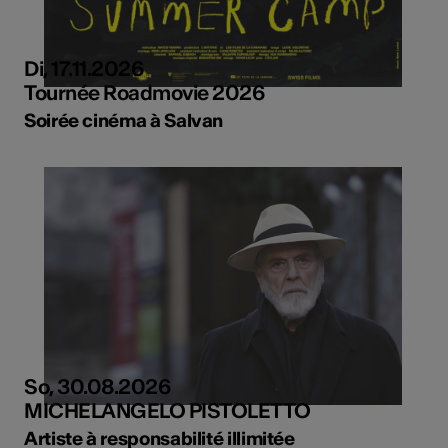
Di, 17.11.2026
Tournée Roadmovie 2026
Soirée cinéma à Salvan
So, 30.08.2026
MICHELANGELO PISTOLETTO
Artiste à responsabilité illimitée