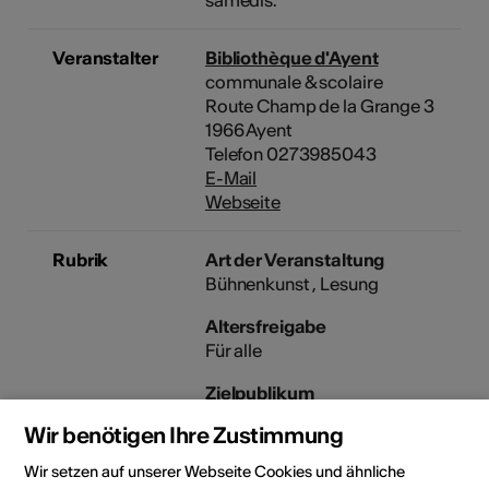
samedis.
Veranstalter
Bibliothèque d'Ayent
communale & scolaire
Route Champ de la Grange 3
1966 Ayent
Telefon 0273985043
E-Mail
Webseite
Rubrik
Art der Veranstaltung
Bühnenkunst
Lesung
Altersfreigabe
Für alle
Zielpublikum
Speziell für Kinder
Wir benötigen Ihre Zustimmung
Wir setzen auf unserer Webseite Cookies und ähnliche