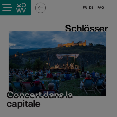
FR
DE
FAQ
Schlösser
Schlösser
Concert dans la
Concert dans la
capitale
capitale