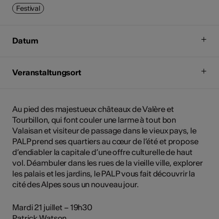
Festival
Datum
Veranstaltungsort
Au pied des majestueux châteaux de Valère et
Tourbillon, qui font couler une larme à tout bon
Valaisan et visiteur de passage dans le vieux pays, le
PALP prend ses quartiers au cœur de l’été et propose
d’endiabler la capitale d’une offre culturelle de haut
vol. Déambuler dans les rues de la vieille ville, explorer
les palais et les jardins, le PALP vous fait découvrir la
cité des Alpes sous un nouveau jour.
Mardi 21 juillet – 19h30
Patrick Watson