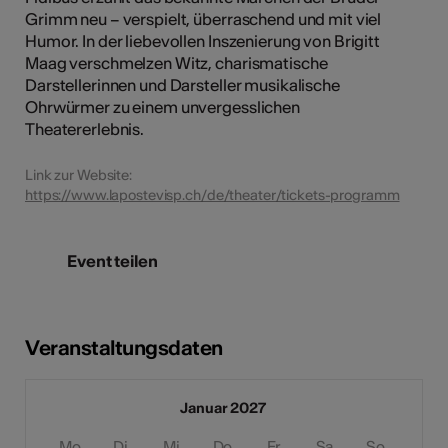
Grimm neu – verspielt, überraschend und mit viel
Humor. In der liebevollen Inszenierung von Brigitt
Maag verschmelzen Witz, charismatische
Darstellerinnen und Darsteller musikalische
Ohrwürmer zu einem unvergesslichen
Theatererlebnis.
Link zur Website:
https://www.lapostevisp.ch/de/theater/tickets-programm
Event teilen
Veranstaltungsdaten
Januar 2027
Mo
Di
Mi
Do
Fr
Sa
So