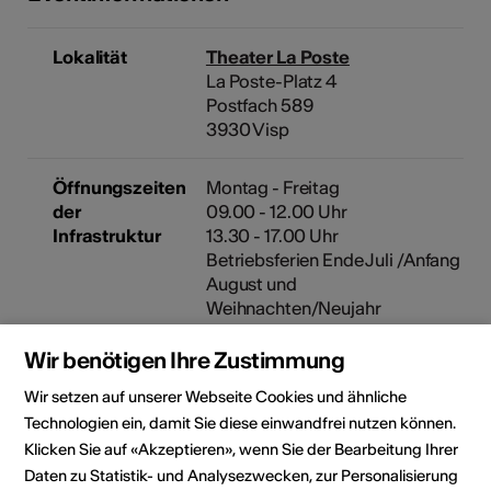
Lokalität
Theater La Poste
La Poste-Platz 4
Postfach 589
3930 Visp
Öffnungszeiten
Montag - Freitag
der
09.00 - 12.00 Uhr
Infrastruktur
13.30 - 17.00 Uhr
Betriebsferien Ende Juli /Anfang
August und
Weihnachten/Neujahr
Wir benötigen Ihre Zustimmung
Veranstalter
Theater La Poste
La Poste-Platz 4
Wir setzen auf unserer Webseite Cookies und ähnliche
Postfach 589
Technologien ein, damit Sie diese einwandfrei nutzen können.
3930 Visp
Klicken Sie auf «Akzeptieren», wenn Sie der Bearbeitung Ihrer
Telefon +41 27 948 33 11
Daten zu Statistik- und Analysezwecken, zur Personalisierung
E-Mail