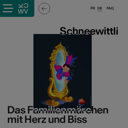
FR
DE
FAQ
Schneewittli
Schneewittli
Das Familienmärchen
Das Familienmärchen
mit Herz und Biss
mit Herz und Biss