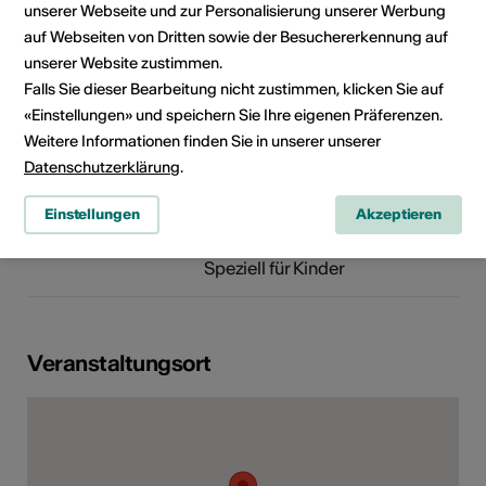
unserer Webseite und zur Personalisierung unserer Werbung
Webseite
auf Webseiten von Dritten sowie der Besuchererkennung auf
unserer Website zustimmen.
Falls Sie dieser Bearbeitung nicht zustimmen, klicken Sie auf
Rubrik
Art der Veranstaltung
«Einstellungen» und speichern Sie Ihre eigenen Präferenzen.
Bühnenkunst
Weitere Informationen finden Sie in unserer unserer
Datenschutzerklärung
.
Altersfreigabe
Ab 3 Jahren
Einstellungen
Akzeptieren
Zielpublikum
Speziell für Kinder
Veranstaltungsort