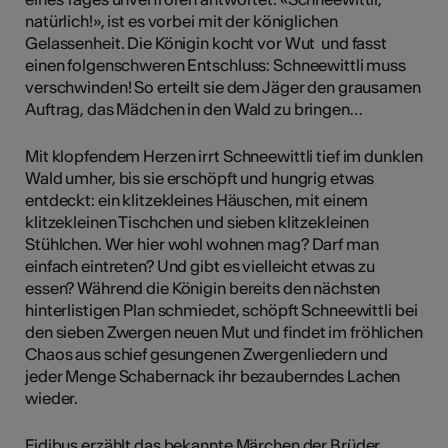
natürlich!», ist es vorbei mit der königlichen
Gelassenheit. Die Königin kocht vor Wut und fasst
einen folgenschweren Entschluss: Schneewittli muss
verschwinden! So erteilt sie dem Jäger den grausamen
Auftrag, das Mädchen in den Wald zu bringen…
Mit klopfendem Herzen irrt Schneewittli tief im dunklen
Wald umher, bis sie erschöpft und hungrig etwas
entdeckt: ein klitzekleines Häuschen, mit einem
klitzekleinen Tischchen und sieben klitzekleinen
Stühlchen. Wer hier wohl wohnen mag? Darf man
einfach eintreten? Und gibt es vielleicht etwas zu
essen? Während die Königin bereits den nächsten
hinterlistigen Plan schmiedet, schöpft Schneewittli bei
den sieben Zwergen neuen Mut und findet im fröhlichen
Chaos aus schief gesungenen Zwergenliedern und
jeder Menge Schabernack ihr bezauberndes Lachen
wieder.
Fidibus erzählt das bekannte Märchen der Brüder