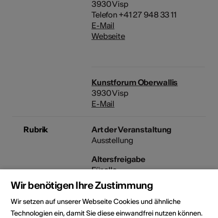
3930 Visp
Telefon +41 27 948 33 11
E-Mail
Webseite
Kunstforum Oberwallis
3930 Visp
E-Mail
Rubrik
Art der Veranstaltung
Ausstellung
Altersfreigabe
Für alle
Wir benötigen Ihre Zustimmung
Wir setzen auf unserer Webseite Cookies und ähnliche
Veranstaltungsort
Technologien ein, damit Sie diese einwandfrei nutzen können.