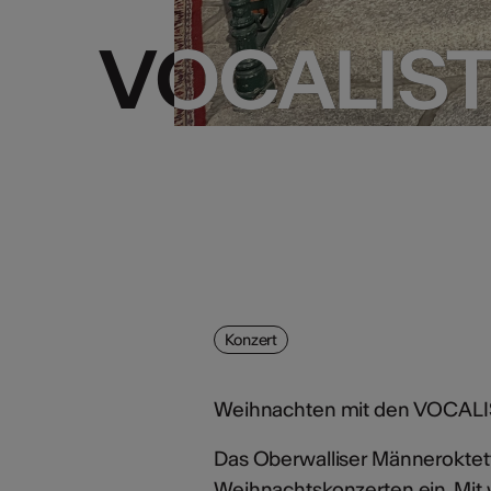
VOCALIST
VOCALIST
Konzert
Weihnachten mit den VOCALI
Das Oberwalliser Männeroktett
Weihnachtskonzerten ein. Mit 