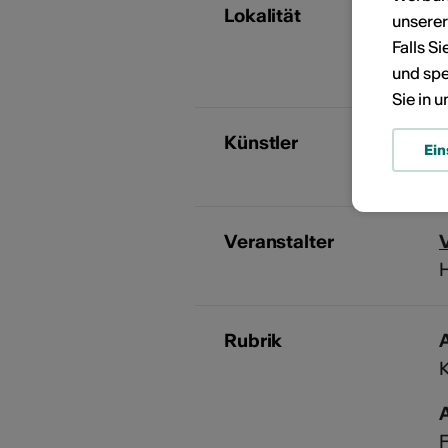
Lokalität
unsere
K
Falls S
und spe
Sie in 
Künstler
Ein
S
Veranstalter
H
Rubrik
A
F