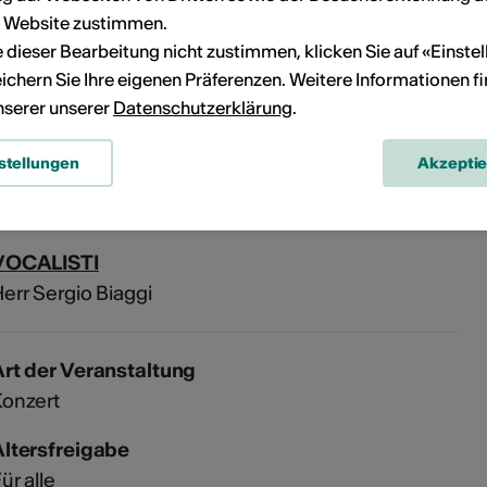
Dreikönisgkirche
r Website zustimmen.
aplaneigasse 2
ie dieser Bearbeitung nicht zustimmen, klicken Sie auf «Einste
3930 Visp
ichern Sie Ihre eigenen Präferenzen. Weitere Informationen f
unserer unserer
Datenschutzerklärung
.
VOCALISTI
stellungen
Akzepti
ergio Biaggi
VOCALISTI
err Sergio Biaggi
rt der Veranstaltung
Konzert
Altersfreigabe
ür alle