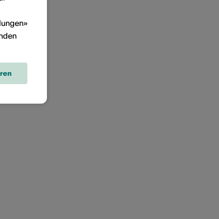
llungen»
inden
eren