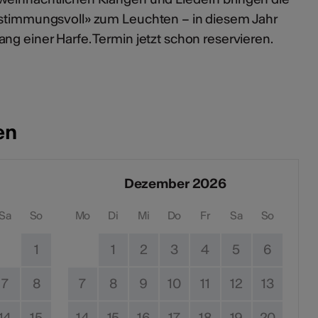
«stimmungsvoll» zum Leuchten – in diesem Jahr
ng einer Harfe. Termin jetzt schon reservieren.
en
Dezember 2026
Sa
So
Mo
Di
Mi
Do
Fr
Sa
So
1
1
2
3
4
5
6
7
8
7
8
9
10
11
12
13
14
15
14
15
16
17
18
19
20