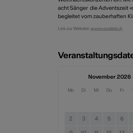
acht Sänger die Adventszeit 
begleitet vom zauberhaften Kla
Link zur Website:
www.vocalisti.ch
Veranstaltungsdat
November 2026
Mo
Di
Mi
Do
Fr
2
3
4
5
6
9
10
11
12
13