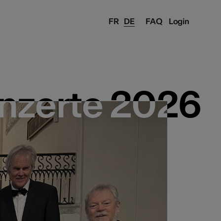
FR
DE
FAQ
Login
nzerte 2026
nzerte 2026