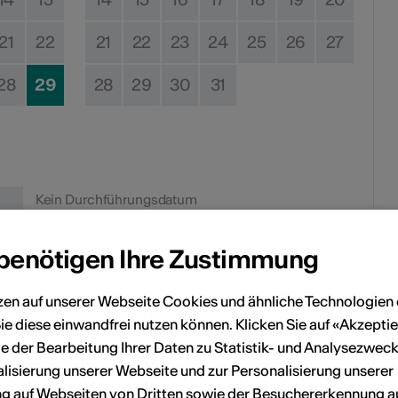
21
22
21
22
23
24
25
26
27
28
29
28
29
30
31
Kein Durchführungsdatum
 benötigen Ihre Zustimmung
eranstaltung Ihrem persönlichen Kalender hinzuzufügen.
zen auf unserer Webseite Cookies und ähnliche Technologien 
ie diese einwandfrei nutzen können. Klicken Sie auf «Akzeptie
n
e der Bearbeitung Ihrer Daten zu Statistik- und Analysezweck
lisierung unserer Webseite und zur Personalisierung unserer
 auf Webseiten von Dritten sowie der Besuchererkennung a