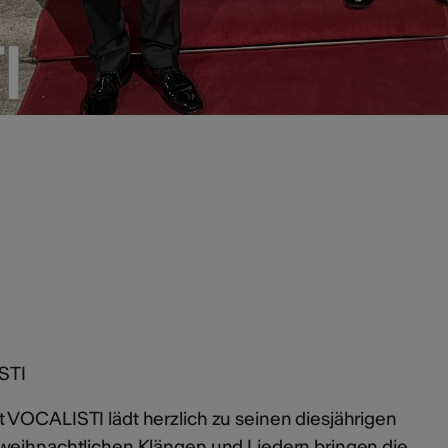
I
I
STI
 VOCALISTI lädt herzlich zu seinen diesjährigen
weihnachtlichen Klängen und Liedern bringen die