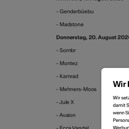
- Genderbüebu
- Madstone
Donnerstag, 20. August 202
- Sombr
- Montez
- Kamrad
Wir
- Mehners-Moos
Wir set
- Jule X
damit S
wenn Si
- Avaion
Persona
Werbung
- Ecca Vandal