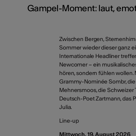
Gampel-Moment: laut, emotio
Zwischen Bergen, Sternenhim
Sommer wieder dieser ganz ei
Internationale Headliner tref
Newcomer – ein musikalisches V
hören, sondern fühlen wollen. 
Grammy-Nominée Sombr, die d
Mehnersmoos, die Schweizer T
Deutsch-Poet Zartmann, das 
Julia.
Line-up
Mittwoch, 19. August 2026