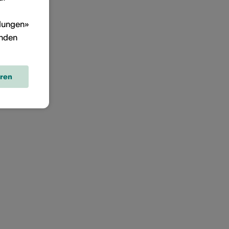
llungen»
inden
eren