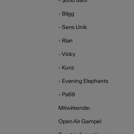
- $oho Bani
- Bligg
- Sens Unik
- Rian
- Vicky
- Kunz
- Evening Elephants
- Pa69
Mitwirkende:
Open Air Gampel