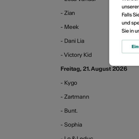
unsere
- Zian
Falls S
und spe
- Meek
Sie in 
- Dani Lia
Ein
- Victory Kid
Freitag, 21. August 2026
- Kygo
- Zartmann
- Bunt.
- Sophia
- Lo & Leduc