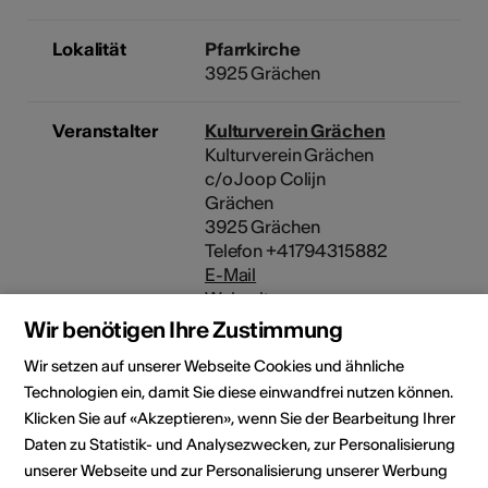
Lokalität
Pfarrkirche
3925 Grächen
Veranstalter
Kulturverein Grächen
Kulturverein Grächen
c/o Joop Colijn
Grächen
3925 Grächen
Telefon +41794315882
E-Mail
Webseite
Wir benötigen Ihre Zustimmung
Rubrik
Art der Veranstaltung
Wir setzen auf unserer Webseite Cookies und ähnliche
Konzert
Technologien ein, damit Sie diese einwandfrei nutzen können.
Klicken Sie auf «Akzeptieren», wenn Sie der Bearbeitung Ihrer
Daten zu Statistik- und Analysezwecken, zur Personalisierung
unserer Webseite und zur Personalisierung unserer Werbung
Veranstaltungsort