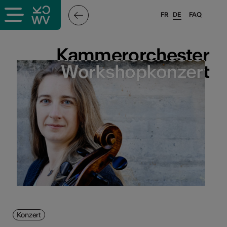
FR
DE
FAQ
Kammerorchester
Kammerorchester
Workshopkonzert
Workshopkonzert
Konzert