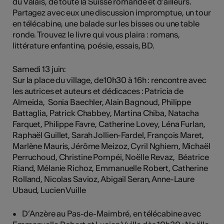
du Valais, de toute la Suisse romande et d’ailleurs.
Partagez avec eux une discussion impromptue, un tour
en télécabine, une balade sur les bisses ou une table
ronde. Trouvez le livre qui vous plaira : romans,
littérature enfantine, poésie, essais, BD.
Samedi 13 juin:
Sur la place du village, de10h30 à 16h : rencontre avec
les autrices et auteurs et dédicaces : Patricia de
Almeida, Sonia Baechler, Alain Bagnoud, Philippe
Battaglia, Patrick Chabbey, Martina Chiba, Natacha
Farquet, Philippe Favre, Catherine Lovey, Léna Furlan,
Raphaël Guillet, Sarah Jollien-Fardel, François Maret,
Marlène Mauris, Jérôme Meizoz, Cyril Nghiem, Michaël
Perruchoud, Christine Pompéi, Noëlle Revaz, Béatrice
Riand, Mélanie Richoz, Emmanuelle Robert, Catherine
Rolland, Nicolas Savioz, Abigail Seran, Anne-Laure
Ubaud, Lucien Vuille
• D’Anzère au Pas-de-Maimbré, en télécabine avec