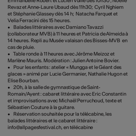
Emmanuelle Robert et Lucien Vuille dès 10h30 ; Noëlle
Revaz et Anne-Laure Ubaud dès 11h30; Cyril Nghiem
et Stéphanie Glassey dès 14 h; Natacha Farquet et
Velia Ferracini dès 15 heures.
• Balades littéraires avec Damiano Tavazzi
(collaborateur MVB) à 11 heures et Patricia de Almeida à
14 heures. Repli au Musée valaisan des Bisses-MVB en
cas de pluie.
• Table ronde à 11 heures avec Jérôme Meizoz et
Marlène Mauris. Modération : Julien Antoine Bovier.
• Pour les enfants : atelier « Mungga et le Géant des
glaces » animé par Lucie Germanier, Nathalie Hugon et
Elise Bourban.
• 20h, à la salle de gymnastique de Saint-
Romain/Ayent : cabaret littéraire avec Eric Constantin
et improvisations avec Michaël Perruchoud, texte et
Sébastien Couture à la guitare.
• Réservation souhaitée pour la télécabine, les
balades littéraires et le cabaret littéraire :
info@allpagesfestival.ch, en télécabine