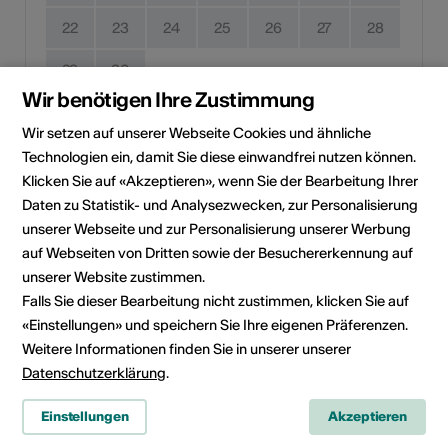
22
23
24
25
26
27
28
29
30
Wir benötigen Ihre Zustimmung
Durchführungsdatum
Wir setzen auf unserer Webseite Cookies und ähnliche
Kein Durchführungsdatum
Technologien ein, damit Sie diese einwandfrei nutzen können.
Klicken Sie auf «Akzeptieren», wenn Sie der Bearbeitung Ihrer
Klicken Sie auf ein Datum, um die Veranstaltung Ihrem
Daten zu Statistik- und Analysezwecken, zur Personalisierung
persönlichen Kalender hinzuzufügen.
unserer Webseite und zur Personalisierung unserer Werbung
auf Webseiten von Dritten sowie der Besuchererkennung auf
unserer Website zustimmen.
Eventinformationen
Falls Sie dieser Bearbeitung nicht zustimmen, klicken Sie auf
«Einstellungen» und speichern Sie Ihre eigenen Präferenzen.
Weitere Informationen finden Sie in unserer unserer
Lokalität
Place du village
Datenschutzerklärung
.
Place du village
1972 Anzère
Einstellungen
Akzeptieren