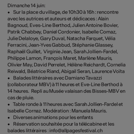
Dimanche 14 juin:
• Sur la place du village, de 10h30 à 16h : rencontre
avec les autrices et auteurs et dédicaces : Alain
Bagnoud, Eves-Line Berthod, Julien Antoine Bovier,
Patrik Chabbey, Daniel Cordonier, Isabelle Cornaz,
Julie Delaloye, Gary Duval, Natacha Farquet, Vélia
Ferracini, Jean-Yves Gabbud, Stéphanie Glassey,
Raphaël Guillet, Virginie Jean, Sarah Jollien-Fardel,
Philippe Lamon, François Maret, Marlène Mauris,
Olivier May, David Perrelet, Hélène Reichardt, Cornelia
Reiwald, Béatrice Riand, Abigail Seran, Laurence Voïta
• Balades littéraires avec Damiano Tavazzi
(collaborateur MBV) à 11 heures et Eve-Line Berthod à
14 heures. Repli au Musée valaisan des Bisses-MBV en
cas de pluie.
• Table ronde à 11 heures avec Sarah Jollien-Fardel et
Isabelle Cornaz. Modération : Manuela Mauris.
• Diverses animations pour les enfants
• Réservation souhaitée pour la télécabine et les
balades littéraires : info@allpagesfestival.ch