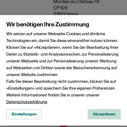
Montée du Château 19
CP 109
3960 Sierre
Telefon +33 6 22 761 561
Wir benötigen Ihre Zustimmung
E-Mail
Webseite
Wir setzen auf unserer Webseite Cookies und ähnliche
Technologien ein, damit Sie diese einwandfrei nutzen können.
Klicken Sie auf «Akzeptieren», wenn Sie der Bearbeitung Ihrer
Rubrik
Art der Veranstaltung
Filmvorführung
Daten zu Statistik- und Analysezwecken, zur Personalisierung
unserer Webseite und zur Personalisierung unserer Werbung
Altersfreigabe
auf Webseiten von Dritten sowie der Besuchererkennung auf
Für alle
unserer Website zustimmen.
Falls Sie dieser Bearbeitung nicht zustimmen, klicken Sie auf
«Einstellungen» und speichern Sie Ihre eigenen Präferenzen.
Weitere Informationen finden Sie in unserer unserer
Veranstaltungsort
Datenschutzerklärung
.
Einstellungen
Akzeptieren