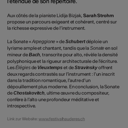
l’étendue de son répertoire.
Aux côtés de la pianiste Lidija Bizjak,
Sarah Strohm
propose un parcours exigeant et cohérent, centré sur
la richesse expressive de l’instrument.
La Sonate «
» de
déploie un
Arpeggione
Schubert
lyrisme ample et chantant, tandis que la
en sol
Sonate
mineur de
, transcrite pour alto, révèle la densité
Bach
polyphonique et la rigueur architecturale de l’écriture.
Les
de
et de
offrent
Élégies
Vieuxtemps
Stravinsky
deux regards contrastés sur l’instrument : l’un inscrit
dans la tradition romantique, l’autre d’un
dépouillement plus moderne. En conclusion, la Sonate
de
, ultime œuvre du compositeur,
Chostakovitch
confère à l’alto une profondeur méditative et
introspective.
Link zur Website:
www.festivalhauderes.ch