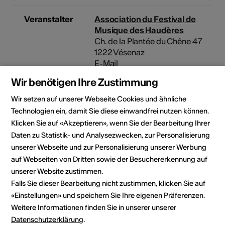
Veranstalter
Association du Festival de
Musique des Haudères
Ch. de la Plantée du Chêne 47
1222 Vésenaz
E-Mail
Webseite
Wir benötigen Ihre Zustimmung
Wir setzen auf unserer Webseite Cookies und ähnliche
Festival classique des
Technologien ein, damit Sie diese einwandfrei nutzen können.
Haudères
Klicken Sie auf «Akzeptieren», wenn Sie der Bearbeitung Ihrer
Daten zu Statistik- und Analysezwecken, zur Personalisierung
Rubrik
Art der Veranstaltung
unserer Webseite und zur Personalisierung unserer Werbung
Konzert
Festival
auf Webseiten von Dritten sowie der Besuchererkennung auf
unserer Website zustimmen.
Altersfreigabe
Falls Sie dieser Bearbeitung nicht zustimmen, klicken Sie auf
Für alle
«Einstellungen» und speichern Sie Ihre eigenen Präferenzen.
Weitere Informationen finden Sie in unserer unserer
Datenschutzerklärung
.