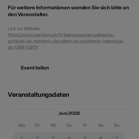
Für weitere Informationen wenden Sie sich bitte an
den Veranstalter.
Link zur Website:
https://www.martigny.ch/fr/bienvenue/actualites/les-
archives-de-martigny-devoilent-un-parchemin-historique-
de-1399-15871
/
Event teilen
Veranstaltungsdaten
Juni 2026
Mo
Di
Mi
Do
Fr
Sa
So
1
2
3
4
5
6
7