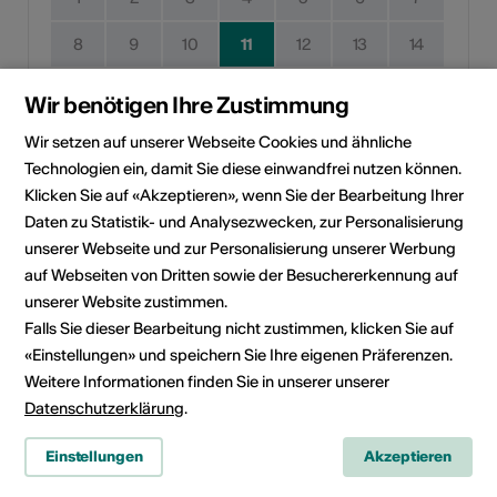
8
9
10
11
12
13
14
15
16
17
18
19
20
21
Wir benötigen Ihre Zustimmung
22
23
24
25
26
27
28
Wir setzen auf unserer Webseite Cookies und ähnliche
Technologien ein, damit Sie diese einwandfrei nutzen können.
29
30
Klicken Sie auf «Akzeptieren», wenn Sie der Bearbeitung Ihrer
Daten zu Statistik- und Analysezwecken, zur Personalisierung
Durchführungsdatum
unserer Webseite und zur Personalisierung unserer Werbung
Kein Durchführungsdatum
auf Webseiten von Dritten sowie der Besuchererkennung auf
unserer Website zustimmen.
Falls Sie dieser Bearbeitung nicht zustimmen, klicken Sie auf
Klicken Sie auf ein Datum, um die Veranstaltung Ihrem
persönlichen Kalender hinzuzufügen.
«Einstellungen» und speichern Sie Ihre eigenen Präferenzen.
Weitere Informationen finden Sie in unserer unserer
Datenschutzerklärung
.
Eventinformationen
Einstellungen
Akzeptieren