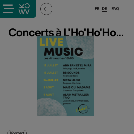
FR
DE
FAQ
Concerts à L'Ho'Ho'Ho...
Concerts à L'Ho'Ho'Ho...
Konzert