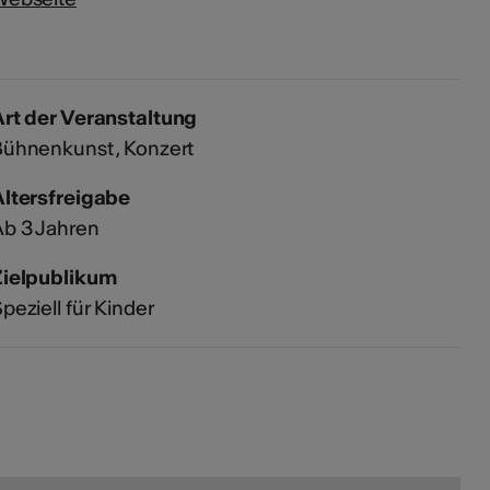
rt der Veranstaltung
Bühnenkunst
Konzert
Altersfreigabe
b 3 Jahren
Zielpublikum
peziell für Kinder