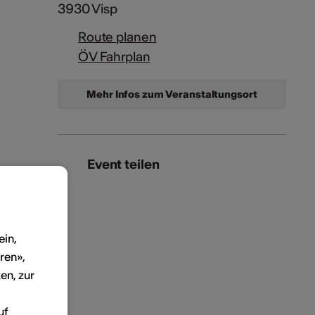
3930 Visp
Route planen
ÖV Fahrplan
Mehr Infos zum Veranstaltungsort
Event teilen
ein,
ren»,
en, zur
uf