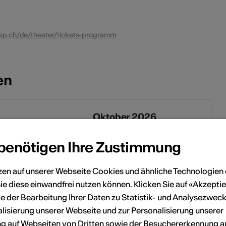
isp.ch/de/theater/tickets-programm
en
Oktober 2026
Sa
So
Mo
Di
Mi
Do
Fr
Sa
So
 benötigen Ihre Zustimmung
5
6
1
2
3
4
zen auf unserer Webseite Cookies und ähnliche Technologien 
ie diese einwandfrei nutzen können. Klicken Sie auf «Akzeptie
12
13
5
6
7
8
9
10
11
e der Bearbeitung Ihrer Daten zu Statistik- und Analysezweck
lisierung unserer Webseite und zur Personalisierung unserer
19
20
12
13
14
15
16
17
18
 auf Webseiten von Dritten sowie der Besuchererkennung a