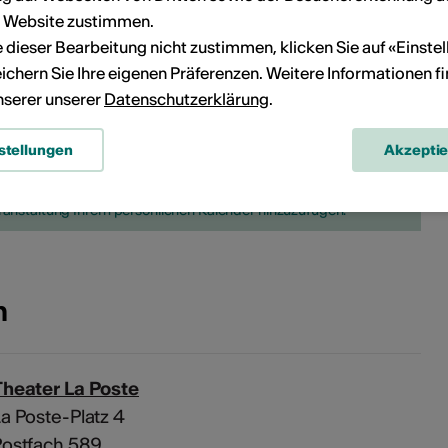
26
27
19
20
21
22
23
24
25
r Website zustimmen.
ie dieser Bearbeitung nicht zustimmen, klicken Sie auf «Einste
26
27
28
29
30
31
ichern Sie Ihre eigenen Präferenzen. Weitere Informationen f
unserer unserer
Datenschutzerklärung
.
Kein Durchführungsdatum
stellungen
Akzepti
eranstaltung Ihrem persönlichen Kalender hinzuzufügen.
n
Theater La Poste
a Poste-Platz 4
Postfach 589