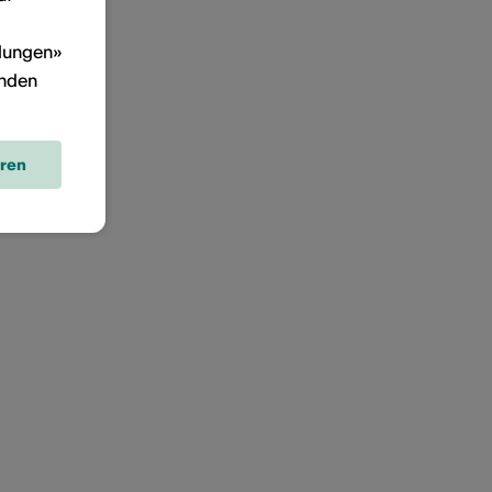
llungen»
inden
eren