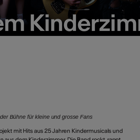
dem Kinderzi
dem Kinderzi
f der Bühne für kleine und grosse Fans
ojekt mit Hits aus 25 Jahren Kindermusicals und
n aus dem Kinderzimmer. Die Band rockt, rappt