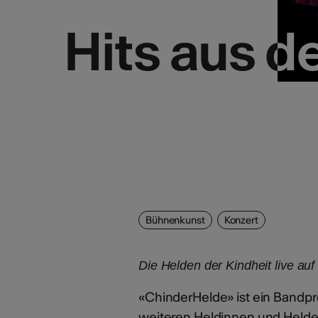
Hits aus 
Hits aus 
Bühnenkunst
Konzert
Die Helden der Kindheit live au
«ChinderHelde» ist ein Bandpr
weiteren Heldinnen und Helde