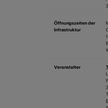
Öffnungszeiten der
M
Infrastruktur
0
1
B
Veranstalter
L
T
E