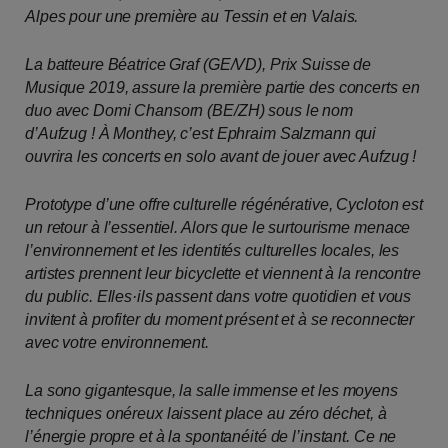
Alpes pour une première au Tessin et en Valais.
La batteure Béatrice Graf (GE/VD), Prix Suisse de
Musique 2019, assure la première partie des concerts en
duo avec Domi Chansorn (BE/ZH) sous le nom
d’Aufzug ! À Monthey, c’est Ephraim Salzmann qui
ouvrira les concerts en solo avant de jouer avec Aufzug !
Prototype d’une offre culturelle régénérative, Cycloton est
un retour à l’essentiel. Alors que le surtourisme menace
l’environnement et les identités culturelles locales, les
artistes prennent leur bicyclette et viennent à la rencontre
du public. Elles·ils passent dans votre quotidien et vous
invitent à profiter du moment présent et à se reconnecter
avec votre environnement.
La sono gigantesque, la salle immense et les moyens
techniques onéreux laissent place au zéro déchet, à
l’énergie propre et à la spontanéité de l’instant. Ce ne