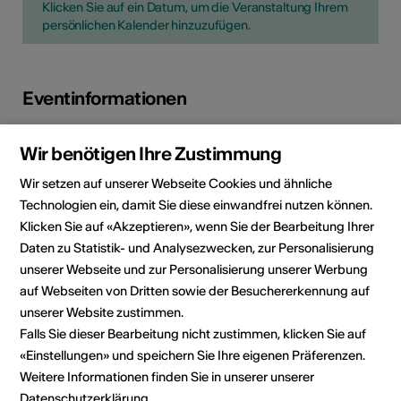
Klicken Sie auf ein Datum, um die Veranstaltung Ihrem
persönlichen Kalender hinzuzufügen.
Eventinformationen
Lokalität
Le Mirage / Parc de la Maison
Wir benötigen Ihre Zustimmung
Blanche
Wir setzen auf unserer Webseite Cookies und ähnliche
Av. de la Plantaud 8
Technologien ein, damit Sie diese einwandfrei nutzen können.
1870 Montey
Klicken Sie auf «Akzeptieren», wenn Sie der Bearbeitung Ihrer
Daten zu Statistik- und Analysezwecken, zur Personalisierung
Veranstalter
Le Mirage
unserer Webseite und zur Personalisierung unserer Werbung
Festival insolite
auf Webseiten von Dritten sowie der Besuchererkennung auf
Avenue de la Plantaud 8
unserer Website zustimmen.
1870 Monthey
Falls Sie dieser Bearbeitung nicht zustimmen, klicken Sie auf
E-Mail
Webseite
«Einstellungen» und speichern Sie Ihre eigenen Präferenzen.
Weitere Informationen finden Sie in unserer unserer
Datenschutzerklärung
.