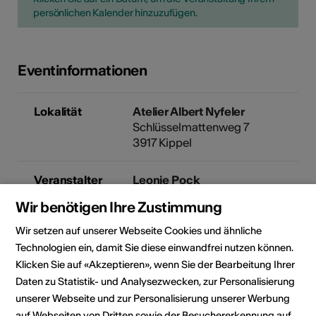
persönlichen Kalender hinzuzufügen.
Eventinformationen
Lokalität
Atelier Albert Nyfeler
Schlüsselmattenweg 7
3917 Kippel
Veranstalter
Leonie Pock
Dorfstrasse 90
Wir benötigen Ihre Zustimmung
3911 Ried-Brig
mail@manuela-bruegger.ch
Wir setzen auf unserer Webseite Cookies und ähnliche
Technologien ein, damit Sie diese einwandfrei nutzen können.
Klicken Sie auf «Akzeptieren», wenn Sie der Bearbeitung Ihrer
Diese Veranstaltung wurde über
Daten zu Statistik- und Analysezwecken, zur Personalisierung
die Plattform
guidle.com
unserer Webseite und zur Personalisierung unserer Werbung
inseriert. Bei Fragen zur
auf Webseiten von Dritten sowie der Besuchererkennung auf