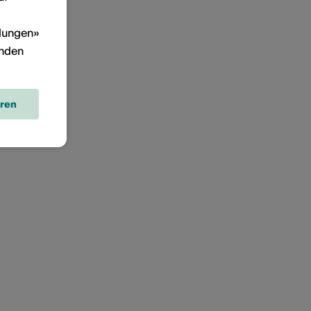
llungen»
inden
eren