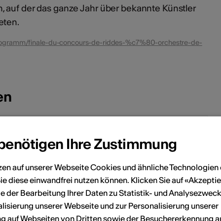
, auf der das ganze Jahr über bekannte Künstler
eten.
programm/finale-du-concours-de-riddes-%c7%80-orchestre-de-
en
November 2026
 benötigen Ihre Zustimmung
Sa
So
Mo
Di
Mi
Do
Fr
Sa
So
zen auf unserer Webseite Cookies und ähnliche Technologien 
3
4
1
ie diese einwandfrei nutzen können. Klicken Sie auf «Akzeptie
e der Bearbeitung Ihrer Daten zu Statistik- und Analysezweck
10
11
2
3
4
5
6
7
8
lisierung unserer Webseite und zur Personalisierung unserer
 auf Webseiten von Dritten sowie der Besuchererkennung a