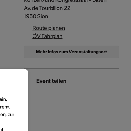
Av. de Tourbillon 22
1950 Sion
Route planen
ÖV Fahrplan
Mehr Infos zum Veranstaltungsort
Event teilen
ein,
ren»,
en, zur
uf