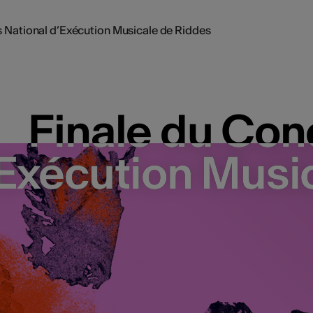
 National d’Exécution Musicale de Riddes
Finale du Con
Finale du Con
Exécution Musi
Exécution Musi