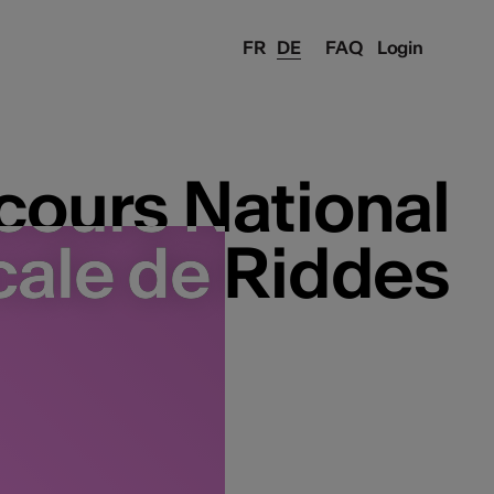
FR
DE
FAQ
Login
cours National
cours National
cale de Riddes
cale de Riddes