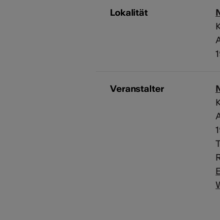
Lokalität
K
A
Veranstalter
K
A
T
R
E