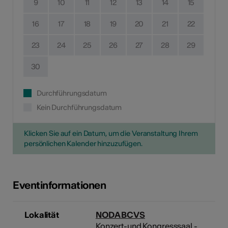
9
10
11
12
13
14
15
16
17
18
19
20
21
22
23
24
25
26
27
28
29
30
Durchführungsdatum
Kein Durchführungsdatum
Klicken Sie auf ein Datum, um die Veranstaltung Ihrem
persönlichen Kalender hinzuzufügen.
Eventinformationen
Lokalität
NODA BCVS
Konzert-und Kongresssaal -