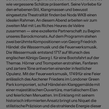
wie vergessene Schätze präsentiert. Seine Vorliebe für
den erhabenen Stil, Klangmassen und bewusst
eingesetzte Theatralität finden bei Noda WKB einen
idealen Rahmen. An diesem Abend arbeiten wir zum
zweiten Mal mit Les Riches Heures de Valère
zusammen — eine exzellente Partnerschaft zu Beginn
unseres Barockmonats. Auf dem Programm stehen
zwei berühmte Kompositionen von Georg Friedrich
Händel: die Wassermusik und die Feuer­werksmusik.
Die Wassermusik entstand 1717 auf Wunsch des
englischen Königs Georg I. für eine Bootsfahrt auf der
Themse. Hörner und Trompeten erstrahlen, Fanfaren
und zartere Töne antworten einander in festlicher
Opulenz. Mit der Feuerwerksmusik, 1749 für eine Feier
anlässlich des Aachener Friedens im Londoner Green
Park komponiert, schuf Händel ein Klanggemälde mit
einer majestätischen Ouvertüre, martialischem Elan
und feierlichen Menuetten. Im Einklang mit seinem
historisch informierten Ansatz bringt uns Niquet die
stilistische Präzision und die strahlende Energie dieser