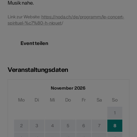
Musik nahe.
Link zur Website:
https://noda.ch/de/programm/le-concert-
spirituel-%c7%80-h-niquet
/
Event teilen
Veranstaltungsdaten
November 2026
Mo
Di
Mi
Do
Fr
Sa
So
1
2
3
4
5
6
7
8