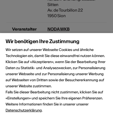
Sitten
Av. de Tourbillon 22
1950 Sion
Veranstalter
NODA WKB
Konzert-und Kongresssaal -
Sitten
Wir benötigen Ihre Zustimmung
Av. de Tourbillon 22
Wir setzen auf unserer Webseite Cookies und ähnliche
1950 Sion
Technologien ein, damit Sie diese einwandfrei nutzen können.
Telefon +41 27 563 70 71
Klicken Sie auf «Akzeptieren», wenn Sie der Bearbeitung Ihrer
Reservationen +41 27 563 70 71
E-Mail
Daten zu Statistik- und Analysezwecken, zur Personalisierung
Webseite
unserer Webseite und zur Personalisierung unserer Werbung
auf Webseiten von Dritten sowie der Besuchererkennung auf
unserer Website zustimmen.
Falls Sie dieser Bearbeitung nicht zustimmen, klicken Sie auf
Rubrik
Art der Veranstaltung
«Einstellungen» und speichern Sie Ihre eigenen Präferenzen.
Konzert
Weitere Informationen finden Sie in unserer unserer
Altersfreigabe
Datenschutzerklärung
.