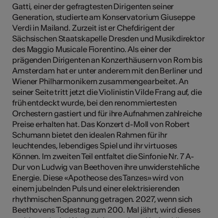
Gatti, einer der gefragtesten Dirigenten seiner
Generation, studierte am Konservatorium Giuseppe
Verdi in Mailand. Zurzeit ist er Chefdirigent der
Sächsischen Staatskapelle Dresden und Musikdirektor
des Maggio Musicale Fiorentino. Als einer der
prägenden Dirigenten an Konzerthäusern von Rom bis
Amsterdam hat er unter anderem mit den Berliner und
Wiener Philharmonikern zusammengearbeitet. An
seiner Seite tritt jetzt die Violinistin Vilde Frang auf, die
früh entdeckt wurde, bei den renommiertesten
Orchestern gastiert und für ihre Aufnahmen zahlreiche
Preise erhalten hat. Das Konzert d-Moll von Robert
Schumann bietet den idealen Rahmen für ihr
leuchtendes, lebendiges Spiel und ihr virtuoses
Können. Im zweiten Teil entfaltet die Sinfonie Nr. 7 A-
Dur von Ludwig van Beethoven ihre unwiderstehliche
Energie. Diese «Apotheose des Tanzes» wird von
einem jubelnden Puls und einer elektrisierenden
rhythmischen Spannung getragen. 2027, wenn sich
Beethovens Todestag zum 200. Mal jährt, wird dieses