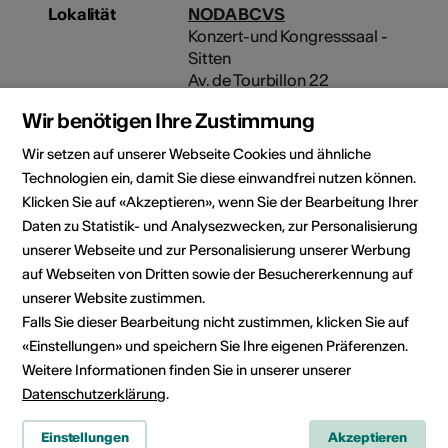
Lokalität
NODA BCVS
Konzert-und Kongresssaal -
Sitten
Av. de Tourbillon 22
1950 Sion
Wir benötigen Ihre Zustimmung
Veranstalter
NODA WKB
Wir setzen auf unserer Webseite Cookies und ähnliche
Konzert-und Kongresssaal -
Technologien ein, damit Sie diese einwandfrei nutzen können.
Sitten
Klicken Sie auf «Akzeptieren», wenn Sie der Bearbeitung Ihrer
Av. de Tourbillon 22
Daten zu Statistik- und Analysezwecken, zur Personalisierung
1950 Sion
unserer Webseite und zur Personalisierung unserer Werbung
Telefon +41 27 563 70 71
auf Webseiten von Dritten sowie der Besuchererkennung auf
Reservationen +41 27 563 70 71
unserer Website zustimmen.
E-Mail
Falls Sie dieser Bearbeitung nicht zustimmen, klicken Sie auf
Webseite
«Einstellungen» und speichern Sie Ihre eigenen Präferenzen.
Weitere Informationen finden Sie in unserer unserer
Datenschutzerklärung
.
Rubrik
Art der Veranstaltung
Konzert
Einstellungen
Akzeptieren