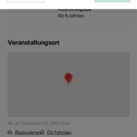
Altersfreigabe
Ab 6 Jahren
Veranstaltungsort
Av. de Tourbillon 22, 1950 Sion
Route planen
ÖV Fahrplan