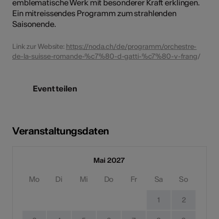
emblematische Werk mit besonderer Kraft erklingen.
Ein mitreissendes Programm zum strahlenden
Saisonende.
Link zur Website:
https://noda.ch/de/programm/orchestre-
de-la-suisse-romande-%c7%80-d-gatti-%c7%80-v-frang
/
Event teilen
Veranstaltungsdaten
Mai 2027
Mo
Di
Mi
Do
Fr
Sa
So
1
2