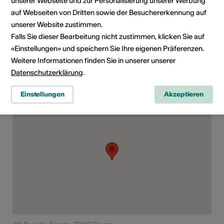
unserer Webseite und zur Personalisierung unserer Werbung
Rubrik
Art der Veranstaltung
auf Webseiten von Dritten sowie der Besuchererkennung auf
Konzert
unserer Website zustimmen.
Falls Sie dieser Bearbeitung nicht zustimmen, klicken Sie auf
Altersfreigabe
Ab 6 Jahren
«Einstellungen» und speichern Sie Ihre eigenen Präferenzen.
Weitere Informationen finden Sie in unserer unserer
Datenschutzerklärung
.
Veranstaltungsort
Einstellungen
Akzeptieren