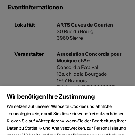
Eventinformationen
Lokalität
ARTS Caves de Courten
30 Rue du Bourg
3960 Sierre
Veranstalter
Assosiation Concordia pour
Musique et Art
Concordia Festival
13a, ch. de la Bourgade
1967 Bramois
Telefon +41(0)76 8032887
Reservationen +41(0)78
Wir benötigen Ihre Zustimmung
6242322
Wir setzen auf unserer Webseite Cookies und ähnliche
E-Mail
Webseite
Technologien ein, damit Sie diese einwandfrei nutzen können.
Klicken Sie auf «Akzeptieren», wenn Sie der Bearbeitung Ihrer
Daten zu Statistik- und Analysezwecken, zur Personalisierung