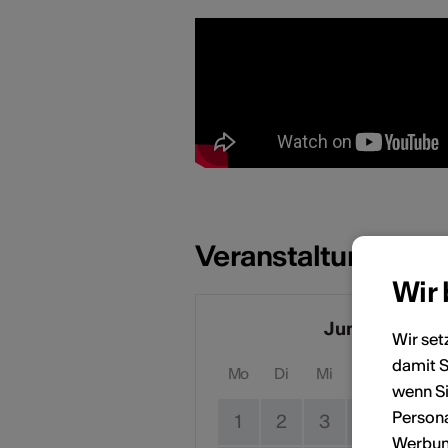
Veranstaltungsdat
Wir
Juni 2026
Wir set
damit S
Mo
Di
Mi
Do
Fr
wenn Si
Persona
1
2
3
4
5
Werbung