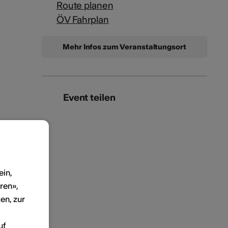
Route planen
ÖV Fahrplan
Mehr Infos zum Veranstaltungsort
Event teilen
ein,
ren»,
en, zur
uf