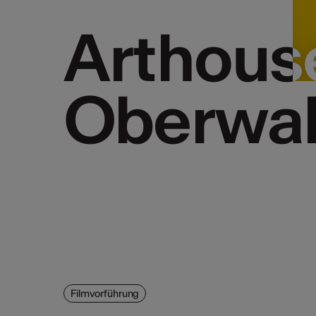
Arthous
Arthous
Oberwal
Oberwal
Filmvorführung