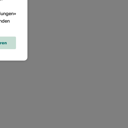
llungen»
inden
eren