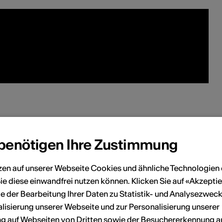
en
 benötigen Ihre Zustimmung
Juli 2026
zen auf unserer Webseite Cookies und ähnliche Technologien 
ie diese einwandfrei nutzen können. Klicken Sie auf «Akzeptie
Sa
So
Mo
Di
Mi
Do
Fr
Sa
So
e der Bearbeitung Ihrer Daten zu Statistik- und Analysezweck
lisierung unserer Webseite und zur Personalisierung unserer
6
7
1
2
3
4
5
 auf Webseiten von Dritten sowie der Besuchererkennung a