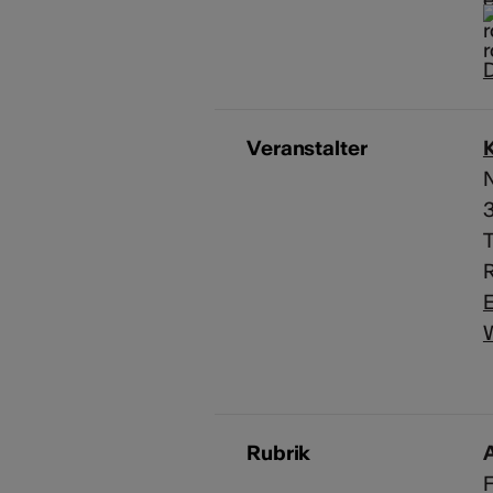
D
Veranstalter
K
T
R
E
Rubrik
A