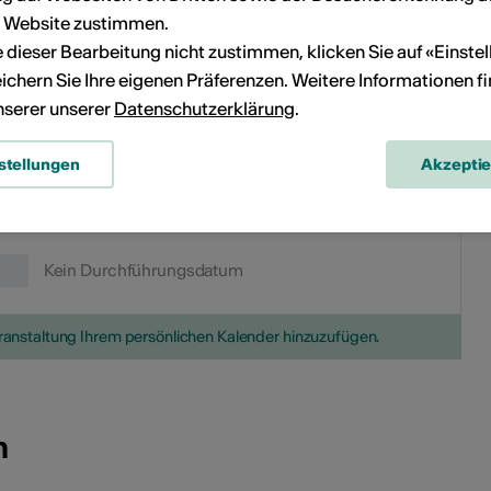
13
14
6
7
8
9
10
11
12
r Website zustimmen.
ie dieser Bearbeitung nicht zustimmen, klicken Sie auf «Einste
20
21
13
14
15
16
17
18
19
ichern Sie Ihre eigenen Präferenzen. Weitere Informationen f
unserer unserer
Datenschutzerklärung
.
27
28
20
21
22
23
24
25
26
stellungen
Akzepti
27
28
29
30
31
Kein Durchführungsdatum
eranstaltung Ihrem persönlichen Kalender hinzuzufügen.
n