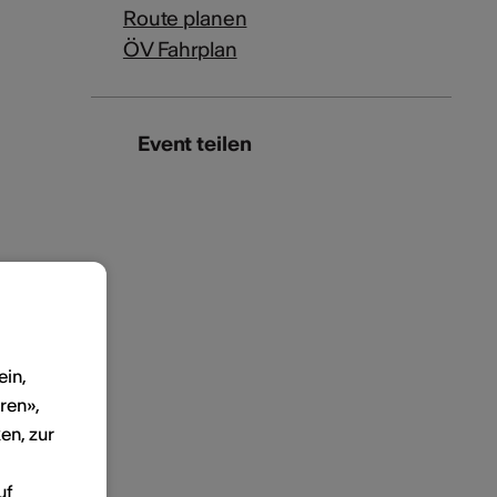
Route planen
ÖV Fahrplan
Event teilen
ein,
ren»,
en, zur
uf