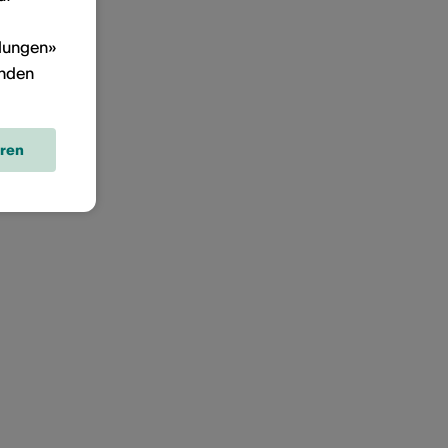
llungen»
inden
eren