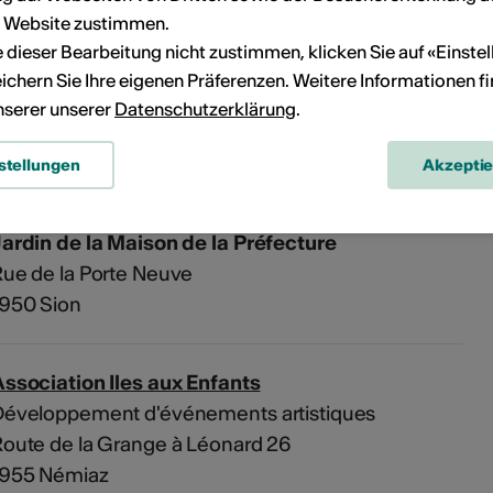
r Website zustimmen.
ie dieser Bearbeitung nicht zustimmen, klicken Sie auf «Einste
n
ichern Sie Ihre eigenen Präferenzen. Weitere Informationen f
unserer unserer
Datenschutzerklärung
.
PDF
stellungen
Akzepti
ardin de la Maison de la Préfecture
ue de la Porte Neuve
1950 Sion
ssociation Iles aux Enfants
Développement d'événements artistiques
oute de la Grange à Léonard 26
1955 Némiaz