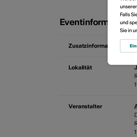
unsere
Falls S
Eventinformatione
und spe
Sie in 
Zusatzinformationen
Ein
Lokalität
J
R
Veranstalter
A
R