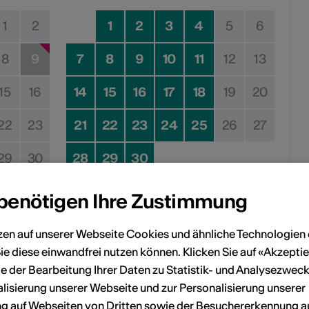
1
2
1
2
3
4
5
6
8
9
7
8
9
10
11
12
13
15
16
14
15
16
17
18
19
20
22
23
21
22
23
24
25
26
27
29
30
28
29
30
 benötigen Ihre Zustimmung
zen auf unserer Webseite Cookies und ähnliche Technologien 
Kein Durchführungsdatum
ie diese einwandfrei nutzen können. Klicken Sie auf «Akzeptie
e der Bearbeitung Ihrer Daten zu Statistik- und Analysezweck
lisierung unserer Webseite und zur Personalisierung unserer
eranstaltung Ihrem persönlichen Kalender hinzuzufügen.
 auf Webseiten von Dritten sowie der Besuchererkennung a