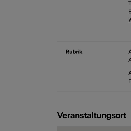
T
E
Rubrik
A
A
F
Veranstaltungsort