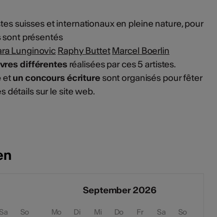
stes suisses et internationaux en pleine nature, pour
s
sont présentés
ra Lunginovic
Raphy Buttet
Marcel Boerlin
vres différentes
réalisées par ces 5 artistes.
e
et
un concours écriture
sont organisés pour fêter
es détails sur le site web.
en
September 2026
Sa
So
Mo
Di
Mi
Do
Fr
Sa
So