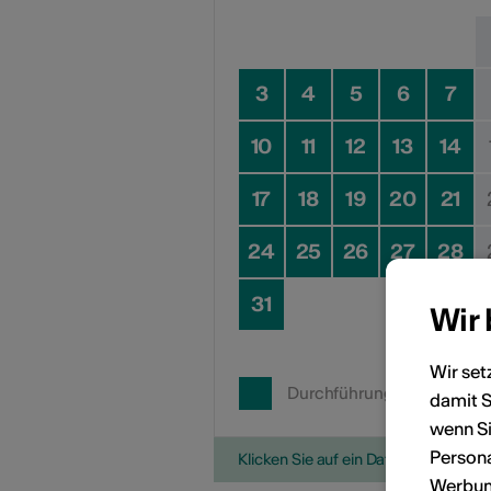
3
4
5
6
7
10
11
12
13
14
17
18
19
20
21
24
25
26
27
28
31
Wir
Wir set
Durchführungsdatum
damit S
wenn Si
Persona
Klicken Sie auf ein Datum, um die V
Werbung