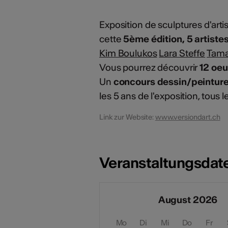
Exposition de sculptures d'arti
cette
5ème édition, 5 artiste
Kim Boulukos
Lara Steffe
Tama
Vous pourrez découvrir
12 oeu
Un
concours dessin/peintur
les 5 ans de l'exposition, tous l
Link zur Website:
www.versiondart.ch
Veranstaltungsdat
August 2026
Mo
Di
Mi
Do
Fr