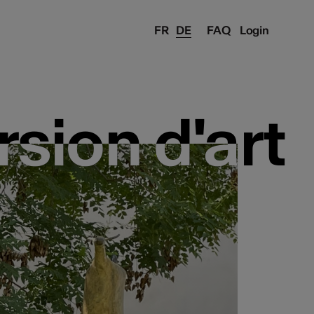
FR
DE
FAQ
Login
rsion d'art
rsion d'art