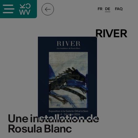
FR
DE
FAQ
RIVER
RIVER
Une installation de
Une installation de
Rosula Blanc
Rosula Blanc