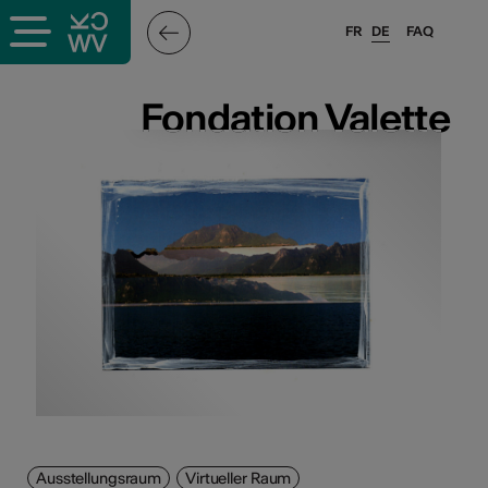
FR
DE
FAQ
ffende &
Fondation Valette
Fondation Valette
nnen
stalter
n
n
Ausstellungsraum
Virtueller Raum