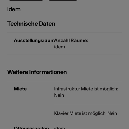
idem
Technische Daten
Kunst
Ausstellungsraum
Anzahl Räume:
idem
Weitere Informationen
Miete
Infrastruktur Miete ist möglich:
Nein
Klavier Miete ist möglich: Nein
Öffnungszeiten
idem