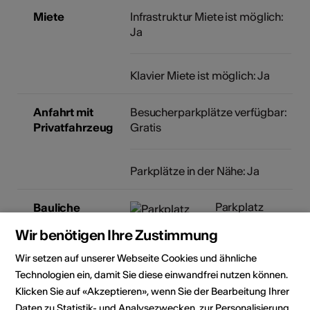
Miete
Infrastruktur Miete ist möglich:
Ja
Klavier Miete ist möglich: Ja
Anfahrt mit
Besucherparkplätze verfügbar:
Privatfahrzeug
Gratis
Parkplätze in der Nähe: Ja
Parkplatz
Bauliche
rollstuhlgängig
Zugänglichkeit
Wir benötigen Ihre Zustimmung
Eingeschränkt
rollstuhlgängig
Wir setzen auf unserer Webseite Cookies und ähnliche
WC nicht
Technologien ein, damit Sie diese einwandfrei nutzen können.
rollstuhlgängig
Klicken Sie auf «Akzeptieren», wenn Sie der Bearbeitung Ihrer
Details zur baulichen
Daten zu Statistik- und Analysezwecken, zur Personalisierung