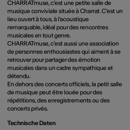
CHARRATmuse, c’est une petite salle de
musique conviviale située à Charrat. C’est un
lieu ouvert à tous, à l'acoustique
Kunst
remarquable, idéal pour des rencontres
musicales en tout genre.
CHARRATmuse, c’est aussi une association
de personnes enthousiastes qui aiment à se
retrouver pour partager des émotion
musicales dans un cadre sympathique et
détendu.
En dehors des concerts officiels, la petit salle
de musique peut être louée pour des
répétitions, des enregistrements ou des
concerts privés.
Technische Daten