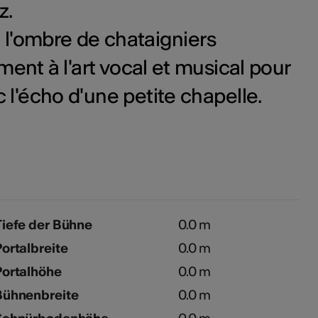
z.
à l'ombre de chataigniers
ment à l'art vocal et musical pour
c l'écho d'une petite chapelle.
Tiefe der Bühne
0.0 m
ortalbreite
0.0 m
Portalhöhe
0.0 m
Bühnenbreite
0.0 m