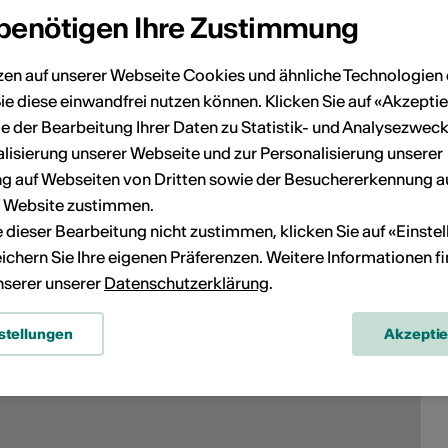
 benötigen Ihre Zustimmung
Parkplatz eingeschränkt
rollstuhlgängig
Anlagen / Einrichtungen
zen auf unserer Webseite Cookies und ähnliche Technologien 
für Menschen mit
ie diese einwandfrei nutzen können. Klicken Sie auf «Akzeptie
Sehbehinderung
e der Bearbeitung Ihrer Daten zu Statistik- und Analysezweck
Nicht rollstuhlgängig
lisierung unserer Webseite und zur Personalisierung unserer
 auf Webseiten von Dritten sowie der Besuchererkennung a
etails zur baulichen Zugänglichkeit
r Website zustimmen.
ie dieser Bearbeitung nicht zustimmen, klicken Sie auf «Einste
ichern Sie Ihre eigenen Präferenzen. Weitere Informationen f
unserer unserer
Datenschutzerklärung
.
stellungen
Akzepti