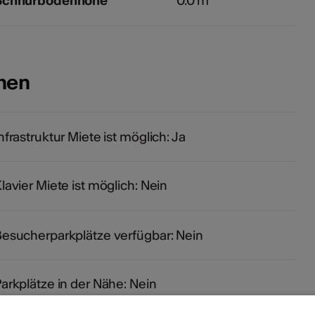
Schnürbodenhöhe
0.0 m
onen
nfrastruktur Miete ist möglich: Ja
lavier Miete ist möglich: Nein
esucherparkplätze verfügbar: Nein
arkplätze in der Nähe: Nein