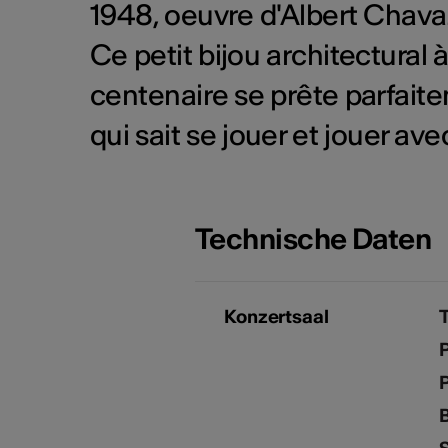
1948, oeuvre d'Albert Chava
Ce petit bijou architectural 
centenaire se prête parfaite
qui sait se jouer et jouer ave
Technische Daten
Konzertsaal
P