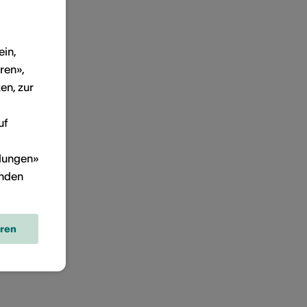
ein,
ren»,
en, zur
uf
llungen»
inden
eren