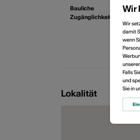
Wir
Bauliche
Zugänglichkeit
Wir set
damit S
KÜNSTLERPORTRÄTS
wenn Si
Persona
Werbung
D
unsere
Falls S
und spe
Sie in 
Lokalität
Ein