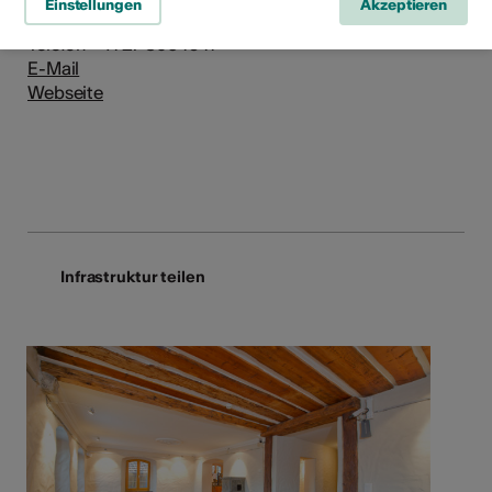
Einstellungen
Akzeptieren
1965 Savièse
Telefon +41 27 396 10 11
E-Mail
Webseite
Infrastruktur teilen