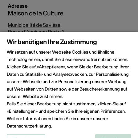
Adresse
Maison de la Culture
Municipalité de Savièse
Rue de l'Ancienne Poste 2
1965 Savièse
Wir benötigen Ihre Zustimmung
Telefon 027 395 45 30 (durant les heures d'ouverture)
Wir setzen auf unserer Webseite Cookies und ähnliche
E-Mail
Technologien ein, damit Sie diese einwandfrei nutzen können.
Webseite
Klicken Sie auf «Akzeptieren», wenn Sie der Bearbeitung Ihrer
Route planen
Daten zu Statistik- und Analysezwecken, zur Personalisierung
ÖV Fahrplan
unserer Webseite und zur Personalisierung unserer Werbung
auf Webseiten von Dritten sowie der Besuchererkennung auf
unserer Website zustimmen.
Falls Sie dieser Bearbeitung nicht zustimmen, klicken Sie auf
Institution
Municipalité de Savièse
«Einstellungen» und speichern Sie Ihre eigenen Präferenzen.
Weitere Informationen finden Sie in unserer unserer
Service de la Culture
Datenschutzerklärung
.
Rue de St-Germain 50
Case Postale 32