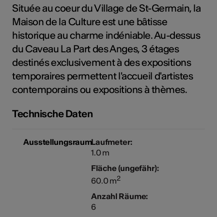
Située au coeur du Village de St-Germain, la
Maison de la Culture est une bâtisse
historique au charme indéniable. Au-dessus
Kunst
du Caveau La Part des Anges, 3 étages
destinés exclusivement à des expositions
temporaires permettent l'accueil d'artistes
contemporains ou expositions à thèmes.
Technische Daten
Ausstellungsraum
Laufmeter:
1.0 m
Fläche (ungefähr):
2
60.0 m
Anzahl Räume:
6