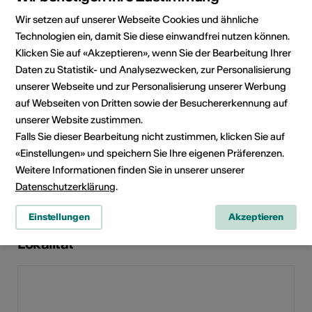
Parkplätze in der Nähe: Nein
Wir setzen auf unserer Webseite Cookies und ähnliche
Technologien ein, damit Sie diese einwandfrei nutzen können.
Klicken Sie auf «Akzeptieren», wenn Sie der Bearbeitung Ihrer
Parkplatz
Bauliche
eingeschränkt
Daten zu Statistik- und Analysezwecken, zur Personalisierung
Zugänglichkeit
rollstuhlgängig
unserer Webseite und zur Personalisierung unserer Werbung
Nicht
auf Webseiten von Dritten sowie der Besuchererkennung auf
rollstuhlgängig
unserer Website zustimmen.
WC nicht
Falls Sie dieser Bearbeitung nicht zustimmen, klicken Sie auf
rollstuhlgängig
«Einstellungen» und speichern Sie Ihre eigenen Präferenzen.
Details zur baulichen
Weitere Informationen finden Sie in unserer unserer
Zugänglichkeit
Datenschutzerklärung
.
Einstellungen
Akzeptieren
Lokalität