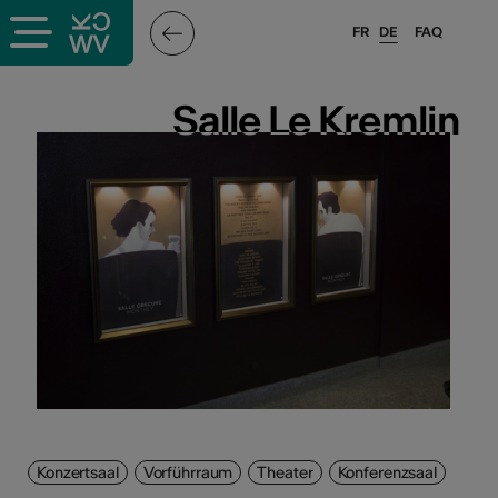
FR
DE
FAQ
ffende &
Salle Le Kremlin
Salle Le Kremlin
nnen
stalter
n
n
Konzertsaal
Vorführraum
Theater
Konferenzsaal