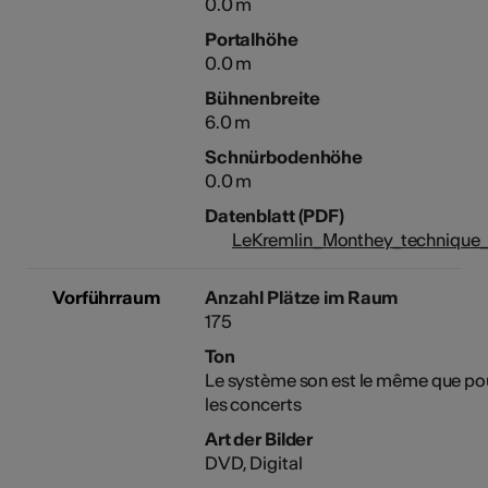
0.0 m
Portalhöhe
0.0 m
Bühnenbreite
6.0 m
Schnürbodenhöhe
0.0 m
Datenblatt (PDF)
LeKremlin_Monthey_technique
Vorführraum
Anzahl Plätze im Raum
175
Ton
Le système son est le même que po
les concerts
Art der Bilder
DVD, Digital