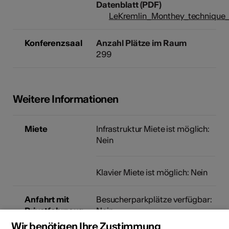
Datenblatt (PDF)
LeKremlin_Monthey_technique
Konferenzsaal
Anzahl Plätze im Raum
299
Weitere Informationen
Miete
Infrastruktur Miete ist möglich:
Nein
Klavier Miete ist möglich: Nein
Anfahrt mit
Besucherparkplätze verfügbar:
Privatfahrzeug
Nein
Wir benötigen Ihre Zustimmung