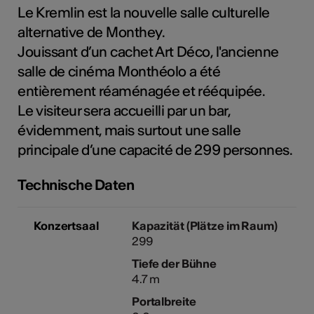
Le Kremlin est la nouvelle salle culturelle
alternative de Monthey.
Jouissant d’un cachet Art Déco, l'ancienne
Kunst
salle de cinéma Monthéolo a été
entièrement réaménagée et rééquipée.
Le visiteur sera accueilli par un bar,
évidemment, mais surtout une salle
principale d’une capacité de 299 personnes.
Technische Daten
Konzertsaal
Kapazität (Plätze im Raum)
299
Tiefe der Bühne
4.7 m
Portalbreite